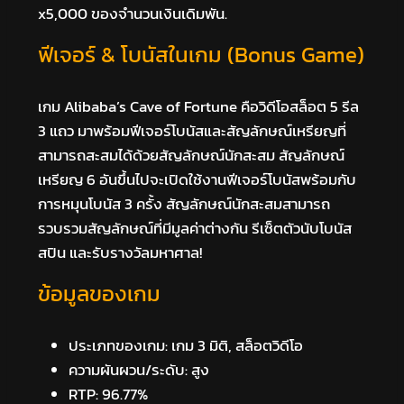
x5,000 ของจำนวนเงินเดิมพัน.
ฟีเจอร์ & โบนัสในเกม (Bonus Game)
เกม Alibaba’s Cave of Fortune คือวิดีโอสล็อต 5 รีล
3 แถว มาพร้อมฟีเจอร์โบนัสและสัญลักษณ์เหรียญที่
สามารถสะสมได้ด้วยสัญลักษณ์นักสะสม สัญลักษณ์
เหรียญ 6 อันขึ้นไปจะเปิดใช้งานฟีเจอร์โบนัสพร้อมกับ
การหมุนโบนัส 3 ครั้ง สัญลักษณ์นักสะสมสามารถ
รวบรวมสัญลักษณ์ที่มีมูลค่าต่างกัน รีเซ็ตตัวนับโบนัส
สปิน และรับรางวัลมหาศาล!
ข้อมูลของเกม
ประเภทของเกม: เกม 3 มิติ, สล็อตวิดีโอ
ความผันผวน/ระดับ: สูง
RTP: 96.77%