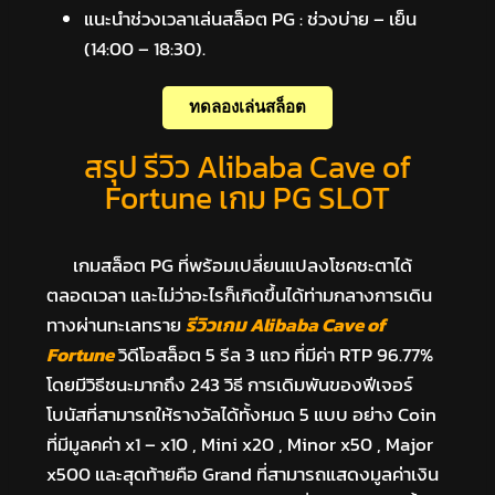
แนะนำช่วงเวลาเล่นสล็อต PG : ช่วงบ่าย – เย็น
(14:00 – 18:30).
ทดลองเล่นสล็อต
สรุป รีวิว Alibaba Cave of
Fortune เกม PG SLOT
เกมสล็อต PG ที่พร้อมเปลี่ยนแปลงโชคชะตาได้
ตลอดเวลา และไม่ว่าอะไรก็เกิดขึ้นได้ท่ามกลางการเดิน
ทางผ่านทะเลทราย
รีวิวเกม Alibaba Cave of
Fortune
วิดีโอสล็อต 5 รีล 3 แถว ที่มีค่า RTP 96.77%
โดยมีวิธีชนะมากถึง 243 วิธี การเดิมพันของฟีเจอร์
โบนัสที่สามารถให้รางวัลได้ทั้งหมด 5 แบบ อย่าง Coin
ที่มีมูลคค่า x1 – x10 , Mini x20 , Minor x50 , Major
x500 และสุดท้ายคือ Grand ที่สามารถแสดงมูลค่าเงิน