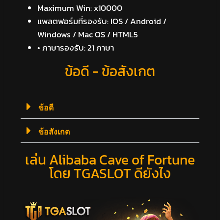
Maximum Win: x10000
แพลตฟอร์มที่รองรับ: IOS / Android /
Windows / Mac OS / HTML5
• ภาษารองรับ: 21 ภาษา
ข้อดี - ข้อสังเกต
ข้อดี
ข้อสังเกต
เล่น Alibaba Cave of Fortune
โดย TGASLOT ดียังไง