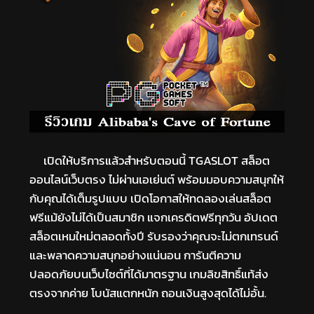
เปิดให้บริการแล้วสำหรับตอนนี้ TGASLOT สล็อต
ออนไลน์เว็บตรง ไม่ผ่านเอเย่นต์ พร้อมมอบความสนุกให้
กับคุณได้เต็มรูปแบบ เปิดโอกาสให้ทดลองเล่นสล็อต
ฟรีแม้ยังไม่ได้เป็นสมาชิก แจกเครดิตฟรีทุกวัน อัปเดต
สล็อตเหมใหม่ตลอดทั้งปี รับรองว่าคุณจะไม่ตกเทรนด์
และพลาดความสนุกอย่างแน่นอน การันตีความ
ปลอดภัยบนเว็บไซต์ที่ได้มาตรฐาน เกมลิขสิทธิ์แท้ส่ง
ตรงจากค่าย โบนัสแตกหนัก ถอนเงินสูงสุดได้ไม่อั้น.