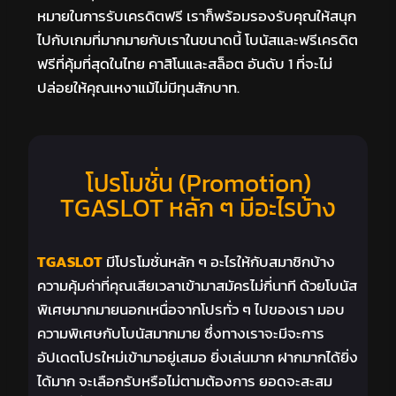
หมายในการรับเครดิตฟรี เราก็พร้อมรองรับคุณให้สนุก
ไปกับเกมที่มากมายกับเราในขนาดนี้ โบนัสและฟรีเครดิต
ฟรีที่คุ้มที่สุดในไทย คาสิโนและสล็อต อันดับ 1 ที่จะไม่
ปล่อยให้คุณเหงาแม้ไม่มีทุนสักบาท.
โปรโมชั่น (Promotion)
TGASLOT หลัก ๆ มีอะไรบ้าง
TGASLOT
มีโปรโมชั่นหลัก ๆ อะไรให้กับสมาชิกบ้าง
ความคุ้มค่าที่คุณเสียเวลาเข้ามาสมัครไม่กี่นาที ด้วยโบนัส
พิเศษมากมายนอกเหนื่อจากโปรทั่ว ๆ ไปของเรา มอบ
ความพิเศษกับโบนัสมากมาย ซึ่งทางเราจะมีจะการ
อัปเดตโปรใหม่เข้ามาอยู่เสมอ ยิ่งเล่นมาก ฝากมากได้ยิ่ง
ได้มาก จะเลือกรับหรือไม่ตามต้องการ ยอดจะสะสม