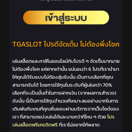
TGASLOT โปรดีจัดเต็ม ไม่ต้องพึ่งโชค
เล่นสล็อตและคาสิโนออนไลน์กับโปรดี ๆ จัดเต็มมากมาย
ไม่ต้องพึ่งโชค แค่ฝากเท่านั้น แน่นอนว่า 6 โปรที่เรานำมา
ให้คุณได้รับแบบไม่ต้องสุ่มรับนั้น เป็นทางเลือกที่คุณ
สามารถรับได้ โดยการใช้ทุนในระดับที่ผู้เล่นกว่า 70%
เลือกที่จะเป็นขั้นตํ่าในการฝากเงิน (จากผลการสำรวจ)
ดังนั้น นี้เป็นการใช้ทุนจำนวนที่เหมาะสมอย่างมากในการ
เดิมพันกับเกมที่คุณชื่นชอบผ่านบริการจากเว็บไซต์ของ
เรา ที่สามารถแบ่งเล่นได้และนานกว่าที่ไหน ๆ ด้วย
โปร
เล่นสล็อตฟรีเครดิตฟรี
ที่เราไม่อยากให้พลาด.