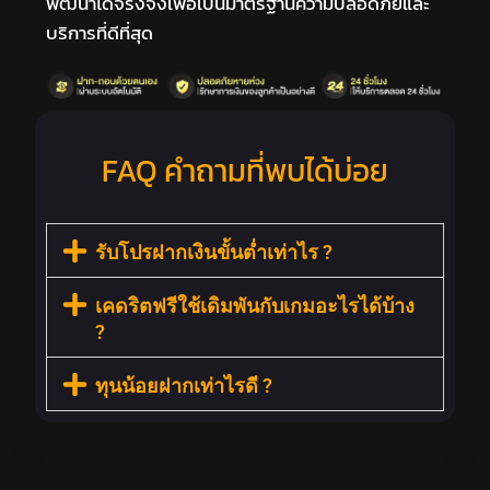
พัฒนาได้จริงจังเพื่อเป็นมาตรฐานความปลอดภัยและ
บริการที่ดีที่สุด
FAQ คำถามที่พบได้บ่อย
รับโปรฝากเงินขั้นตํ่าเท่าไร ?
เคดริตฟรีใช้เดิมพันกับเกมอะไรได้บ้าง
?
ทุนน้อยฝากเท่าไรดี ?