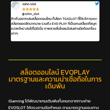
John slot





@John_slot
คิดถึงอยากเล่นสล็อตตอนไหน ก็เลือก TGASLOT ที่ให้บริการเกม
เรา EV
สล็อตยอดฮิตมากมาย รวมถึง EVO PLAY ที่เป็นเกมสล็อตที่สนุก
ทั่วๆ ไป
แปลกใหม่ เล่นได้ไม่มีเบื่อ ภาพสวยลื่นไหลแม้เล่นผ่านมือถือเครื่อง
แบบเดิ
เก่าๆ.
หวังอย่
อย่าง 
สล็อตออนไลน์ EVOPLAY
มาตรฐานและความน่าเชื่อถือในการ
เดิมพัน
iGaming ได้พัฒนาเกมเดิมพันทั้งหมดจากทางค่าย
EVOSLOT ให้ตรงตามข้อกำหนด ตามมาตรฐานของทาง