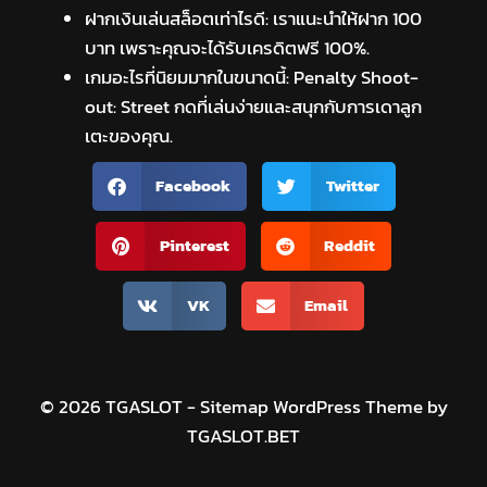
ฝากเงินเล่นสล็อตเท่าไรดี: เราแนะนำให้ฝาก 100
บาท เพราะคุณจะได้รับเครดิตฟรี 100%.
เกมอะไรที่นิยมมากในขนาดนี้: Penalty Shoot-
out: Street กดที่เล่นง่ายและสนุกกับการเดาลูก
เตะของคุณ.
Facebook
Twitter
Pinterest
Reddit
VK
Email
© 2026 TGASLOT - Sitemap WordPress Theme by
TGASLOT.BET