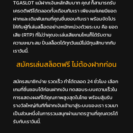
TGASLOT แม้ฝากเงินหลักสิบบาท คุณ! ก็สามารถรับ
เครดติฟรีได้ตลอดทั้งเดือนกับเรา เพียงแค่เคยมียอด
ฝากและเดิมพันเกมที่คุณชื่นชอบกับเรา พร้อมจัดโปร
ให้กับผู้ที่เล่นสล็อตอย่างหนักหน่วงด้วยระบบ คือ ยอด
เสีย (RTP) ที่ไม่ว่าคุณจะเล่นเสียเกมไหนก็ได้รับตาม
ความเหมาะสม ปั่นสล็อตได้ทุกวันแม้ไม่มีทุนสักบาทกับ
เราวันนี้.
สมัครเล่นสล็อตฟรี ไม่ต้องฝากก่อน
สมัครสมาชิกง่าย รวดเร็ว ทำได้ตลอด 24 ชั่วโมง เลือก
เกมที่ชื่นชอบได้ก่อนฝากเงิน ทดสอบระบบความเร็วใน
การแสดงผลที่ได้คุณภาพสูงสุดในไทย พร้อมลุ้นรับ
รางวัลใหญ่ทันทีที่ฝากเงินเข้ามาสู่ระบบของเรา รวมมา
เป็นส่วนหนึ่งในการรวมสนุกผ่านมาตรฐานที่คุณควรได้
รับกับเราวันนี้.