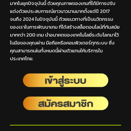
มากในยุคปัจจุบันนี้ ด้วยคุณภาพของเกมที่ได้มีการปรับ
แต่งด้วยประสบการณ์ยาวนาวนานมากตั้งแต่ปี 2017
จนถึง 2024 ในปัจจุบันนี้ ด้วยแนวทางที่เป็นนวัตกรรม
ของเราในการพัฒนาเกม ที่ได้สร้างสล็อตอนไลน์ที่ทันสมัย
มากกว่า 200 เกม นำอนาคตของเทคโนโลยี่ระดับโลกมาไว้
ในมือของคุณผ่าน มือถือหรือคอมพิวเตอร์ทุกระบบ ซึ่ง
คุณสามารถเล่นทั้งหมดนี้ผ่านตัวแทนให้บริการใน
ประเทศไทย.