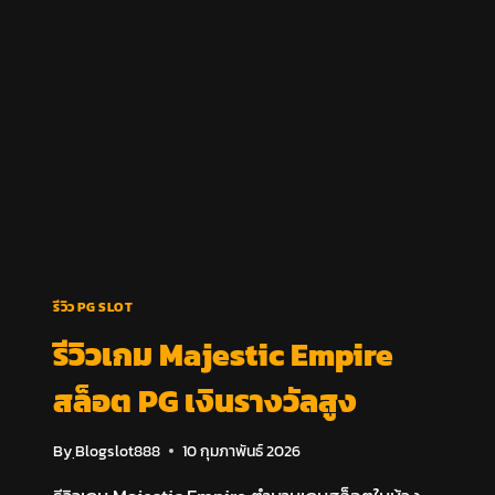
สล็อต
PG
ฟีเจอร์
ทำ
เงิน
รีวิว PG SLOT
รีวิวเกม Majestic Empire
สล็อต PG เงินรางวัลสูง
By
ฺBlogslot888
10 กุมภาพันธ์ 2026