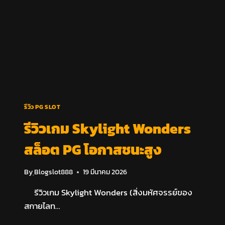
ล่า
สมบัติ
รีวิว PG SLOT
รีวิวเกม Skylight Wonders
สล็อต PG โอกาสชนะสูง
By
ฺBlogslot888
19 มีนาคม 2026
รีวิวเกม Skylight Wonders (สิ่งมหัศจรรย์ของ
สกายไลท…