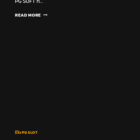
PG SOFT ที…
รีวิว
READ MORE
สล็อต
INFERNO
MAYHEM
เสี่ยง
มาก
แตก
มาก!
รีวิว PG SLOT