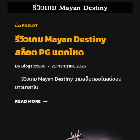
รีวิว PG SLOT
รีวิวเกม Mayan Destiny
สล็อต PG แตกโหด
By
ฺBlogslot888
20 กรกฎาคม 2026
รีวิวเกม Mayan Destiny เกมสล็อตออไนลน์ของ
ชาวมายาโบ…
รีวิว
READ MORE
เกม
MAYAN
DESTINY
สล็อต
PG
แตก