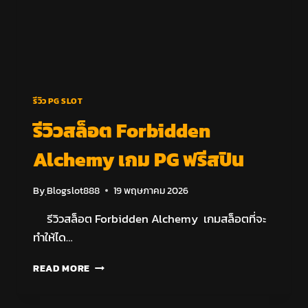
รีวิว PG SLOT
รีวิวสล็อต Forbidden
Alchemy เกม PG ฟรีสปิน
By
ฺBlogslot888
19 พฤษภาคม 2026
รีวิวสล็อต Forbidden Alchemy เกมสล็อตที่จะ
ทำให้ได…
รีวิว
READ MORE
สล็อต
FORBIDDEN