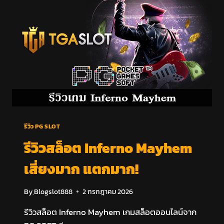
โหด
รีวิว PG SLOT
รีวิวสล็อต Inferno Mayhem
เสี่ยงมาก แตกมาก!
By
ฺBlogslot888
2 กรกฎาคม 2026
รีวิวสล็อต Inferno Mayhem เกมสล็อตออนไลน์จาก