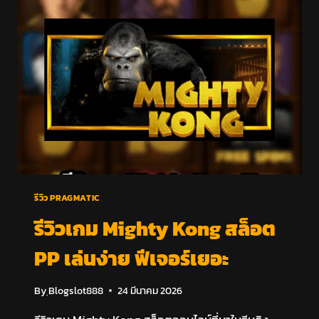
PP
ธีม
แกง
ค์
น้อง
แมว
รีวิว PRAGMATIC
รีวิวเกม Mighty Kong สล็อต
PP เล่นง่าย ฟีเจอร์เยอะ
By
ฺBlogslot888
24 มีนาคม 2026