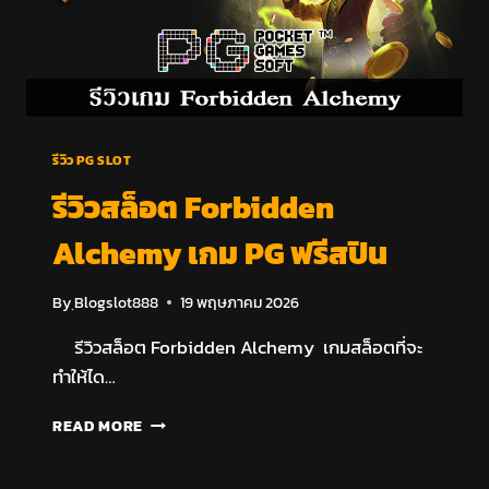
รีวิว PG SLOT
รีวิวสล็อต Forbidden
Alchemy เกม PG ฟรีสปิน
By
ฺBlogslot888
19 พฤษภาคม 2026
รีวิวสล็อต Forbidden Alchemy เกมสล็อตที่จะ
ทำให้ได…
รีวิว
READ MORE
สล็อต
FORBIDDEN