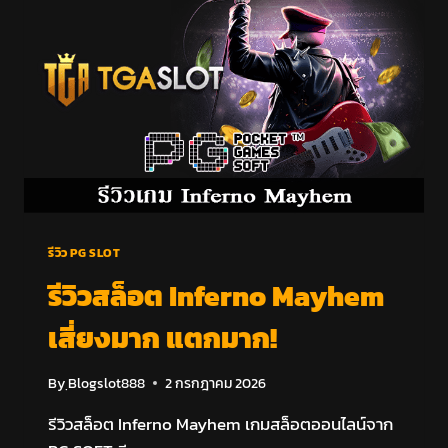
โหด
รีวิว PG SLOT
รีวิวสล็อต Inferno Mayhem
เสี่ยงมาก แตกมาก!
By
ฺBlogslot888
2 กรกฎาคม 2026
รีวิวสล็อต Inferno Mayhem เกมสล็อตออนไลน์จาก