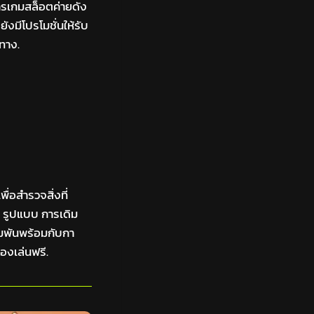
ารเกมสล็อตค่ายดัง
งมีโปรโมชั่นให้รับ
ทาง.
พื่อสำรวจสิ่งที่
0 รูปแบบ การเดิม
ิมพันพร้อมกับกา
องเล่นฟรี.