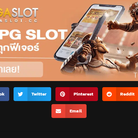
ok
Twitter
Pinterest
Reddit
Email