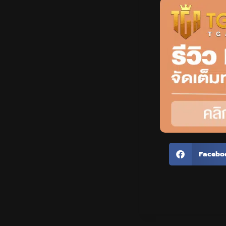
Facebo