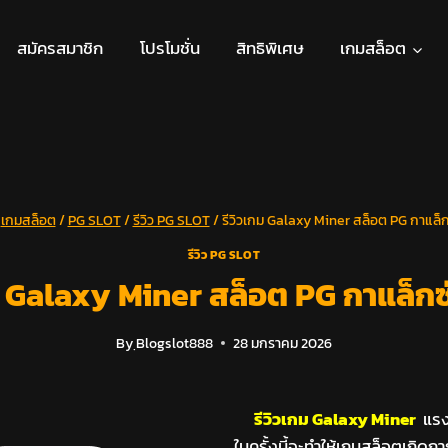
สมัครสมาชิก
โปรโมชั่น
สิทธิพิเศษ
เกมสล็อต
เกมสล็อต
/
PG SLOT
/
รีวิว PG SLOT
/
รีวิวเกม Galaxy Miner สล็อต PG กาแล็ก
รีวิว PG SLOT
ม Galaxy Miner สล็อต PG กาแล็กซ
By
ฺBlogslot888
28 มกราคม 2026
รีวิวเกม Galaxy Miner
แรง
ในครั้งนี้จะทำให้เกมสล็อตเกิดก