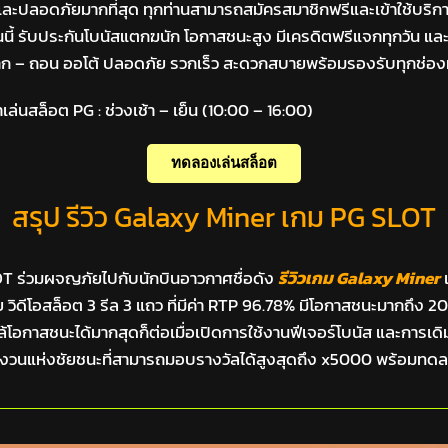
และปลอดภัยมากที่สุด ทุกท่านสามารถสมัครสมาชิกฟรีและเข้าใช้บริก
ี้ รับประกันโบนัสแตกฆนัก โอกาสชนะสูง มีเครดิตฟรีแจกทุกวัน และยั
 ฝาก – ถอน ออโต้ ปลอดภัย รวกเร็ว สะดวกสบายพร้อมรองรับทุกช่อง
เล่นสล็อต PG : ช่วงเช้า – เย็น (10:00 – 16:00)
ทดลองเล่นสล็อต
สรุป รีวิว Galaxy Miner เกม PG SLOT
OT ร่วมผจญภัยไปกับนักบินอาวกาศชื่อดัง
รีวิวเกม Galaxy Miner
เ
ิดีโอสล็อต 3 รีล 3 แถว ที่มีค่า RTP 96.78% มีโอกาสชนะมากถึง 2
้โอกาสชนะได้มากสุดก็ต่อเมื่อเปิดการใช้งานฟีเจอร์โบนัส และการเด
์วังวนแห่งชัยชนะที่สามารถมอบรางวัลได้สูงสุดถึง x5000 พร้อมทดล