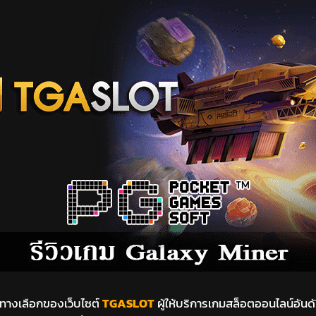
่ทางเลือกของเว็บไซต์
TGASLOT
ผู้ให้บริการเกมสล็อตออนไลน์อันดั