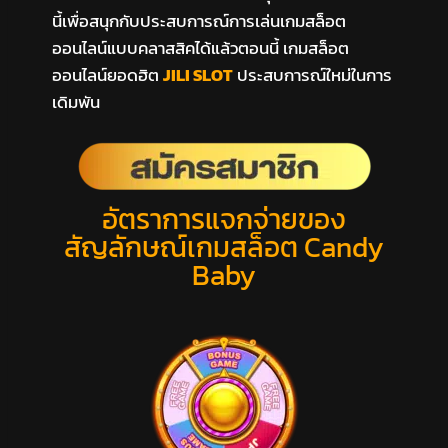
นี้เพื่อสนุกกับประสบการณ์การเล่นเกมสล็อต
ออนไลน์แบบคลาสสิคได้แล้วตอนนี้ เกมสล็อต
ออนไลน์ยอดฮิต
JILI SLOT
ประสบการณ์ใหม่ในการ
เดิมพัน
อัตราการแจกจ่ายของ
สัญลักษณ์เกมสล็อต Candy
Baby