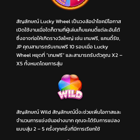
สัญลักษณ์ Lucky Wheel เป็นวงล้อนำโชคมีโอกาส
เปิดใช้งานเมื่อใดก็ตามที่ผู้เล่นเก็บแคนดี้แต่ละอันได้
ซึ่งอาจก่อให้เกิดรางวัลใหญ่ เช่น เกมฟรี, แคนดี้รัช,
JP คุณสามารถรับเกมฟรี 10 รอบเมื่อ Lucky
Wheel หยุดที่ “เกมฟรี” และสามารถรับตัวคูณ X2 –
X5 ทั้งหมดโดยการสุ่ม
สัญลักษณ์ Wild สัญลักษณ์นี้จะช่วยเพิ่มโอกาสและ
จำนวนการแข่งขันอย่างมาก คุณจะได้รับการแปลง
แบบสุ่ม 2 – 5 ครั้งทุกครั้งที่มีการเรียกใช้