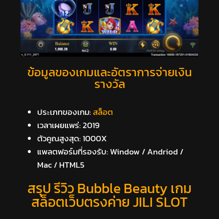
ข้อมูลของเกมและอัตราการจ่ายเงิน
รางวัล
ประเภทของเกม:
สล็อต
เวลาเผยแพร่: 2019
ตัวคูณสูงสุด: 1000X
แพลตฟอร์มที่รองรับ: Window / Andriod /
Mac / HTML5
สรุป รีวิว Bubble Beauty เกม
สล็อตเว็บตรงค่าย JILI SLOT