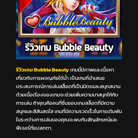
รีวิวเกม Bubble Beauty
เกมนี้มีภาพและเนื้อหา
เกี่ยวกับการผจญภัยใต้น้ำ เป็นเกมที่นำเสนอ
ประสบการณ์การเล่นสล็อตที่เป็นมิตรและสนุกสนาน
ด้วยเนื้อเรื่องของเกมจะช่วยเพิ่มความมาสนุกให้กับ
การเล่น ถ้าคุณคือคนที่ชื่นชอบเกมสล็อตที่มีความ
สนุกและสีสันสดใส เกมที่มีความรวดเร็วในการเดิมพัน
ในระหว่างการเล่นของคุณจะพบกับสัญลักษณ์และ
ฟีเจอร์ที่แปลกตา.