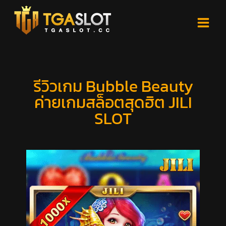
รีวิวเกม Bubble Beauty
ค่ายเกมสล็อตสุดฮิต JILI
SLOT