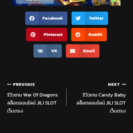
Facebook
Twitter
Pinterest
Reddit
VK
Email
PREVIOUS
NEXT
รีวิวเกม War Of Dragons
รีวิวเกม Candy Baby
สล็อตออนไลน์ JILI SLOT
สล็อตออนไลน์ JILI SLOT
เว็บตรง
เว็บตรง