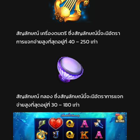
สัญลักษณ์ เครื่องดนตรี ซึ่งสัญลักษณ์นี้จะมีอัตรา
การแจกจ่ายสูงที่สุดอยู่ที่ 40 – 250 เท่า
สัญลักษณ์ กลอง ซึ่งสัญลักษณ์นี้จะมีอัตราการแจก
จ่ายสูงที่สุดอยู่ที่ 30 – 180 เท่า