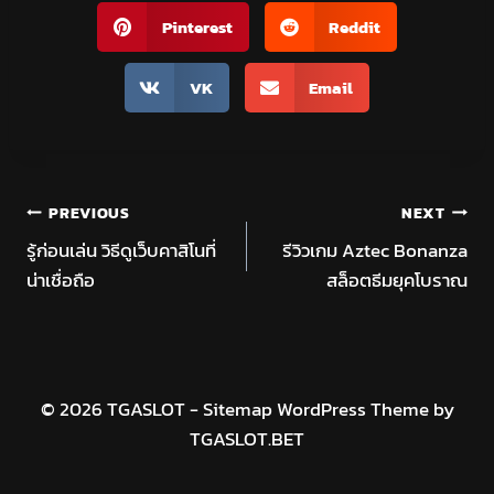
Pinterest
Reddit
VK
Email
PREVIOUS
NEXT
รู้ก่อนเล่น วิธีดูเว็บคาสิโนที่
รีวิวเกม Aztec Bonanza
น่าเชื่อถือ
สล็อตธีมยุคโบราณ
© 2026 TGASLOT - Sitemap WordPress Theme by
TGASLOT.BET