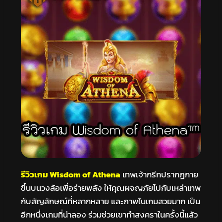
รีวิวเกม Wisdom of Athena
เทพเจ้ากรีกปรากฏกาย
ขึ้นบนวงล้อเพื่อร่ายพลัง ให้คุณผจญภัยไปกับเหล่าเทพ
กับสัญลักษณ์ที่หลากหลาย และภาพในเกมสวยมาก เป็น
อีกหนึ่งเกมที่น่าลอง ร่วมช่วยเขาทำสงคราในครั้งนี้แล้ว