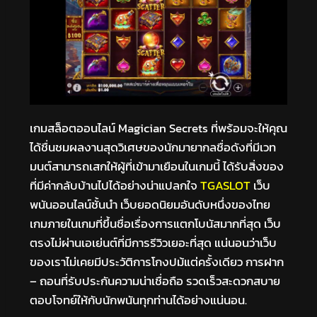
เกมสล็อตออนไลน์ Magician Secrets ที่พร้อมจะให้คุณ
ได้ชื่นชมผลงานสุดวิเศษของนักมายากลชื่อดังที่มีเวท
มนต์สามารถเสกให้ผู้ที่เข้ามาเยือนในเกมนี้ ได้รับสิ่งของ
ที่มีค่ากลับบ้านไปได้อย่างน่าแปลกใจ
TGASLOT
เว็บ
พนันออนไลน์ชั้นนำ เว็บยอดนิยมอันดับหนึ่งของไทย
เกมภายในเกมที่ขึ้นชื่อเรื่องการแตกโบนัสมากที่สุด เว็บ
ตรงไม่ผ่านเอเย่นต์ที่มีการรีวิวเยอะที่สุด แน่นอนว่าเว็บ
ของเราไม่เคยมีประวัติการโกงปม้แต่ครั้งเดียว การฝาก
– ถอนที่รับประกันความน่าเชื่อถือ รวดเร็วสะดวกสบาย
ตอบโจทย์ให้กับนักพนันทุกท่านได้อย่างแน่นอน.