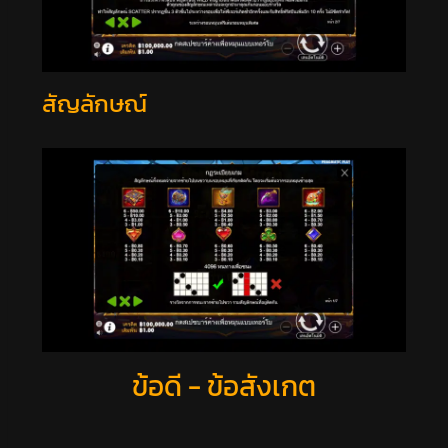
สัญลักษณ์
ข้อดี - ข้อสังเกต