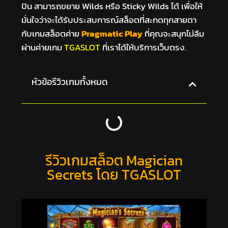
ปิน สามารถขยาย Wilds หรือ Sticky Wilds ได้ เพื่อให้
มั่นใจว่าจะได้รับประสบการณ์สล็อตที่สะกดทุกสายตา
กับเกมสล็อตค่าย
Pragmatic Play
ที่คุณจะสนุกไม่ลืม
ผ่านค่ายเกม
TGASLOT
ที่เราได้ให้บริการเว็บตรง.
หัวข้อรีวิวเกมทั้งหมด
รีวิวเกมสล็อต Magician
Secrets โดย TGASLOT