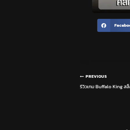
Facebo
PREVIOUS
รีวิวเกม Buffalo King สล็