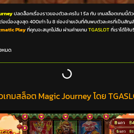
ourney
ปลดล็อกเรื่องราวของตัวละครใน 1 รีล กับ เกมสล็อตเกมนี้ด้วยช
่อเนื่องสูงสุด 400เท่า ใน 8 ช่องจ่ายเงินที่ค้นพบตัวละครที่เป็นสัญ
gmatic Play
ที่คุณจะสนุกไม่ลืม ผ่านค่ายเกม
TGASLOT
ที่เราได้ให้
ั้งหมด
วิวเกมสล็อต Magic Journey โดย TGAS