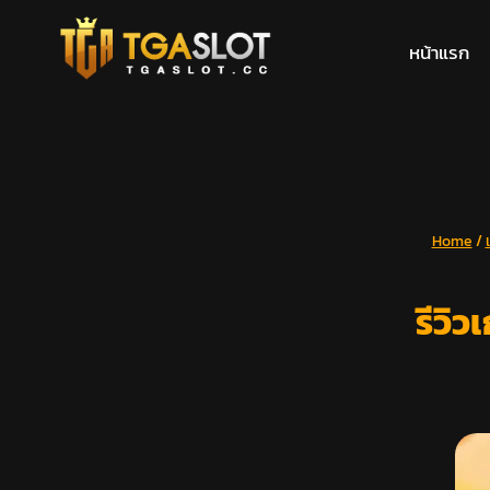
หน้าแรก
Home
/
รีวิ