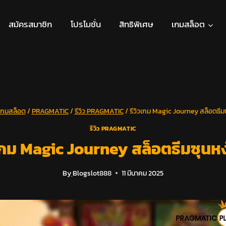
สมัครสมาชิก
โปรโมชั่น
สิทธิพิเศษ
เกมสล็อต
เกมสล็อต
/
PRAGMATIC
/
รีวิว PRAGMATIC
/
รีวิวเกม Magic Journey สล็อตธีม
รีวิว PRAGMATIC
วเกม Magic Journey สล็อตธีมซุนห
By
ฺBlogslot888
11 มีนาคม 2025