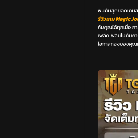
พบกับสุดยอดเกมสล็
รีวิวเกม Magic J
กับคุณได้ทุกเมื่อ ก
เพลิดเพลินไปกับการ
โอกาสทองของคุณห