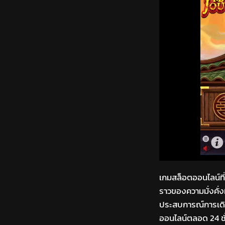
เกมสล็อตออนไลน์ที
ราวของความมั่งคั่ง
ประสบการณ์การเดิมพ
ออนไลน์ตลอด 24 ชั่