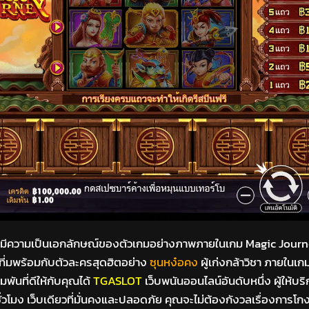
่มีความเป็นเอกลักษณ์ของตัวเกมอย่างภาพภายในเกม Magic Journey 
ที่มพร้อมกับตัวละครสุดฮิตอย่าง
ซุนหง๋อคง
ผู้เก่งกล้าวิชา ภายในเก
ันที่ดีให้กับคุณได้
TGASLOT
เว็บพนันออนไลน์อันดับหนึ่ง ผู้ให้บ
วโมง เว็บเดียวที่มั่นคงและปลอดภัย คุณจะไม่ต้องกังวลเรื่องการโกง