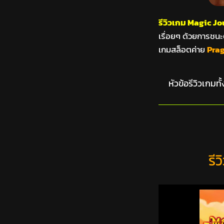
รีวิวเกม Magic J
เรื่อยๆ ด้วยการชนะต
เกมสล็อตค่าย
Pra
หัวข้อรีวิวเกมท
รี