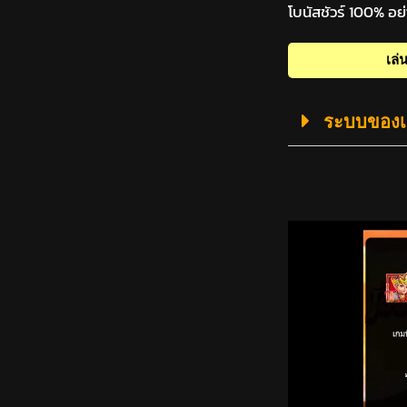
โบนัสชัวร์ 100% อย่
เล่
ระบบของ