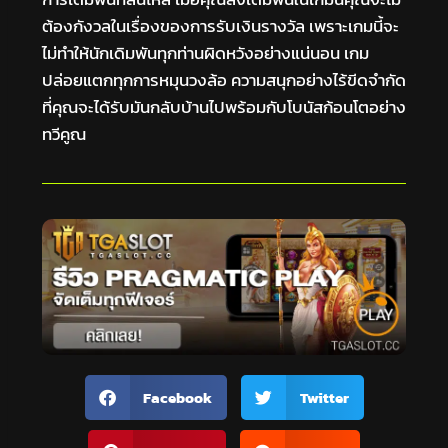
ต้องกังวลในเรื่องของการรับเงินรางวัล เพราะเกมนี้จะ
ไม่ทำให้นักเดิมพันทุกท่านผิดหวังอย่างแน่นอน เกม
ปล่อยแตกทุกการหมุนวงล้อ ความสนุกอย่างไร้ขีดจำกัด
ที่คุณจะได้รับมันกลับบ้านไปพร้อมกับโบนัสก้อนโตอย่าง
ทวีคูณ
Facebook
Twitter