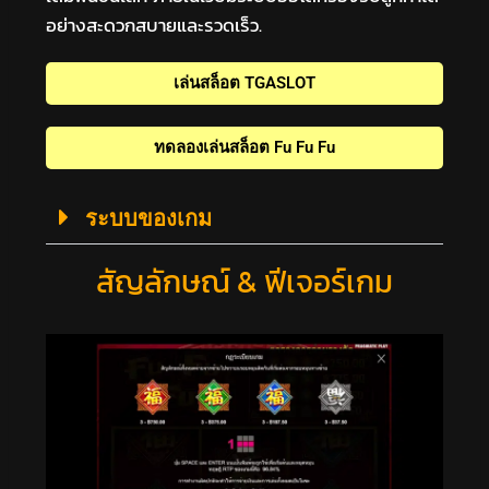
อย่างสะดวกสบายและรวดเร็ว.
เล่นสล็อต TGASLOT
ทดลองเล่นสล็อต Fu Fu Fu
ระบบของเกม
สัญลักษณ์ & ฟีเจอร์เกม