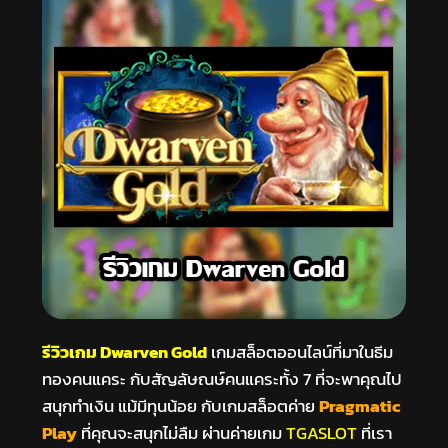
รีวิวเกม Dwarven Gold
เกมสล็อตออนไลน์ที่มาในธีม
ทองคนแคระ กับสัญลัษณษ์คนแคระทั้ง 7 ที่จะพาคุณไป
สนุกทำเงิน แม้มีทุนน้อย กับเกมสล็อตค่าย
Pragmatic
Play
ที่คุณจะสนุกไม่ลืม ผ่านค่ายเกม
TGASLOT
ที่เรา