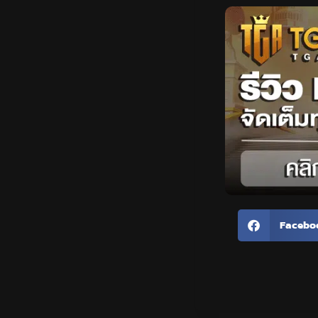
Facebo