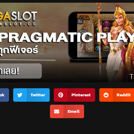
ok
Twitter
Pinterest
Reddit
Email