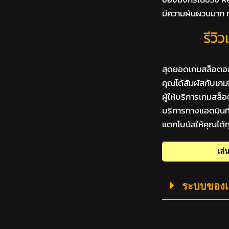
มีความผันผวนมาก ท
รีว
สุดยอดเกมสล็อตออนไ
คุณได้สัมผัสกับเกม
ผู้ให้บริการเกมสล็
บริการทางแอดมินที่
แตกโบนัสให้คุณได้ทุ
เล่
ระบบของ