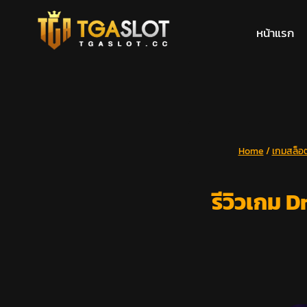
หน้าแรก
Home
/
เกมสล็อ
รีวิวเกม 