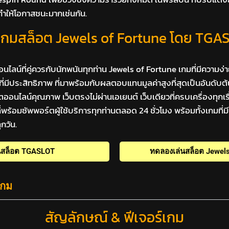
ำให้โอกาสชนะมากเช่นกัน.
ิวเกมสล็อต Jewels of Fortune โดย TGA
ลน์ที่คู่ควรกับนักพนันทุกท่าน Jewels of Fortune เกมที่มีความง่า
ที่มีประสิทธิภาพ ที่มาพร้อมกับผลตอบแทนมูลค่าสูงที่สุดเป็นอันดับ
อตออนไลน์คุณภาพ เว็บตรงไม่ผ่านเอเยนต์ เว็บเดียวที่ครบเครื่องทุกเ
พร้อมซัพพอร์ตผู้ใช้บริการทุกท่านตลอด 24 ชั่วโมง พร้อมทั้งเกมที่ม
กวัน.
นสล็อต TGASLOT
ทดลองเล่นสล็อต Jewels
เกม
สัญลักษณ์ & ฟีเจอร์เกม