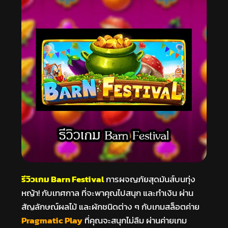
รีวิวเกม Barn Festival
การผจญภัยสุดมันส์บนทุ่ง
หญ้า! กับเทศกาล ที่จะพาคุณไปสนุก และทำเงิน ผ่าน
สัญลักษณ์ผลไม้ และผักชนิดต่าง ๆ กับเกมสล็อตค่าย
Pragmatic Play
ที่คุณจะสนุกไม่ลืม ผ่านค่ายเกม