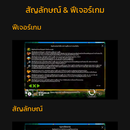
สัญลักษณ์ & ฟีเจอร์เกม
ฟีเจอร์เกม
สัญลักษณ์