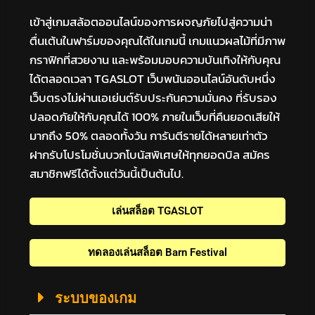
เข้าสู่เกมสล้อตออนไลน์ของการผจญภัยไปสู่ความน่า
ตื่นเต้นในฟาร์มของคุณได้ในเกมนี้ เกมแนวผลไม้ที่มีภาพ
กราฟิกที่สวยงาน และพร้อมมอบความบันเทิงให้กับคุณ
ได้ตลอดเวลา TGASLOT เว็บพนันออนไลน์อันดับหนึ่ง
เว็บตรงไม่ผ่านเอเย่นต์รับประกันความมั่นคง ที่รับรอง
ปลอดภัยให้กับคุณได้ 100% ภายในเว็บที่คืนยอดเสียให้
มากถึง 50% ตลอดทั้งวัน การันตีรายได้หลายเท่าตัว
ฝากรับโปรโมชั่นบวกโบนัสพิเศษให้ทุกยอดบิล สมัคร
สมาชิกฟรีได้ตั้งแต่วันนี้เป็นต้นไป.
เล่นสล็อต TGASLOT
ทดลองเล่นสล็อต Barn Festival
ระบบของเกม