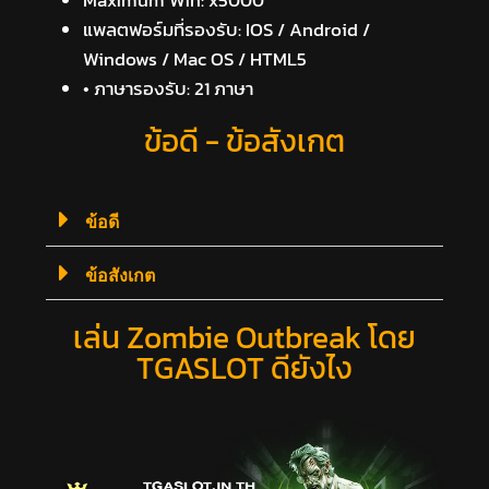
Maximum Win: x5000
แพลตฟอร์มที่รองรับ: IOS / Android /
Windows / Mac OS / HTML5
• ภาษารองรับ: 21 ภาษา
ข้อดี - ข้อสังเกต
ข้อดี
ข้อสังเกต
เล่น Zombie Outbreak โดย
TGASLOT ดียังไง