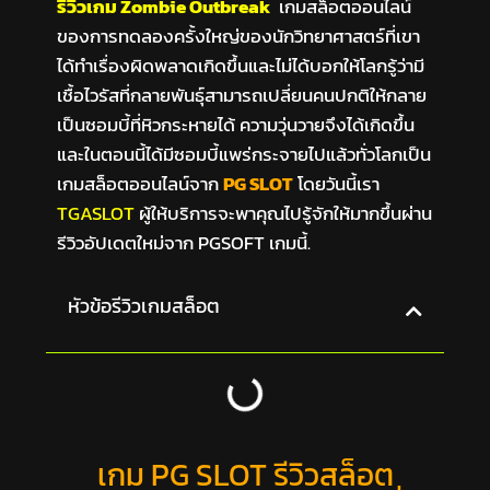
รีวิวเกม Zombie Outbreak
เกมสล็อตออนไลน์
ของการทดลองครั้งใหญ่ของนักวิทยาศาสตร์ที่เขา
ได้ทำเรื่องผิดพลาดเกิดขึ้นและไม่ได้บอกให้โลกรู้ว่ามี
เชื้อไวรัสที่กลายพันธุ์สามารถเปลี่ยนคนปกติให้กลาย
เป็นซอมบี้ที่หิวกระหายได้ ความวุ่นวายจึงได้เกิดขึ้น
และในตอนนี้ได้มีซอมบี้แพร่กระจายไปแล้วทั่วโลกเป็น
เกมสล็อตออนไลน์จาก
PG SLOT
โดยวันนี้เรา
TGASLOT
ผู้ให้บริการจะพาคุณไปรู้จักให้มากขึ้นผ่าน
รีวิวอัปเดตใหม่จาก PGSOFT เกมนี้.
หัวข้อรีวิวเกมสล็อต
เกม PG SLOT รีวิวสล็อต