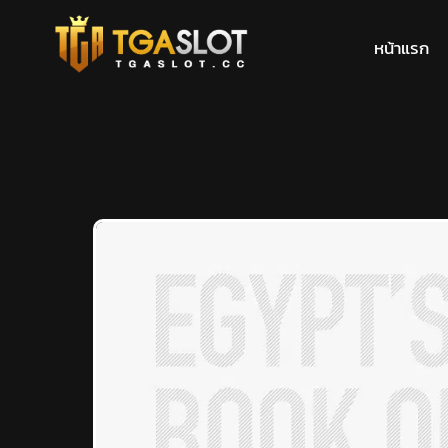
หน้าแรก