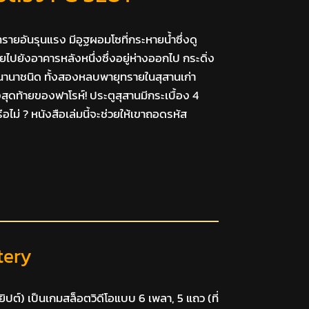
รายอันรุนแรง มีอูฐผอมโซที่กระหายน้ำซึ่งดู
ยไปยังอาคารหลังหนึ่งซึ่งอยู่ห่างออกไป กระดิ่ง
อนานาชนิด ทั้งสองหลบพายุทรายในสุสานเก่า
แห่งสุดท้ายของฟาโรห์! ประตูสุสานมีกระเบื้อง 4
อไม่ ? หนังสือเล่มนี้จะช่วยให้เขาถอดรหัส
tery
ต์) เป็นเกมสล็อตวิดีโอแบบ 6 เพลา, 5 แถว (ที่