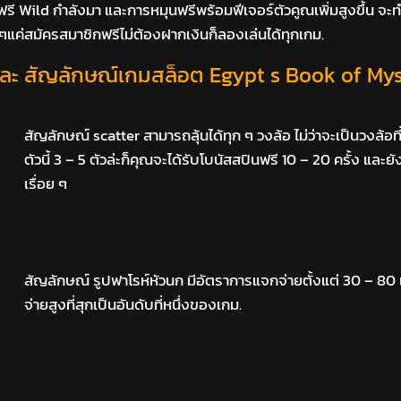
นฟรี Wild กำลังมา และการหมุนฟรีพร้อมฟีเจอร์ตัวคูณเพิ่มสูงขึ้น จะ
ยๆแค่สมัครสมาชิกฟรีไม่ต้องฝากเงินก็ลองเล่นได้ทุกเกม.
 และ สัญลักษณ์เกมสล็อต Egypt s Book of My
สัญลักษณ์ scatter สามารถลุ้นได้ทุก ๆ วงล้อ ไม่ว่าจะเป็นวงล้อที่ 
ตัวนี้ 3 – 5 ตัวล่ะก็คุณจะได้รับโบนัสสปินฟรี 10 – 20 ครั้ง แ
เรื่อย ๆ
สัญลักษณ์ รูปฟาโรห์หัวนก มีอัตราการแจกจ่ายตั้งแต่ 30 – 80 เ
จ่ายสูงที่สุกเป็นอันดับที่หนึ่งของเกม.