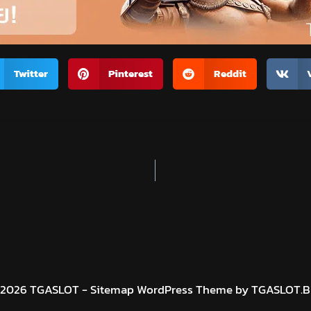
Twitter
Pinterest
Reddit
 2026 TGASLOT - Sitemap WordPress Theme by TGASLOT.B