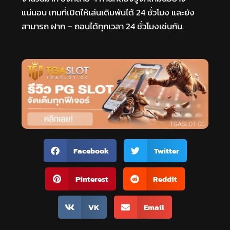
แน่นอน เกมที่เปิดให้เล่นเดิมพันได้ 24 ชั่วโมง และยัง
สามารถ ฝาก – ถอนได้ทุกเวลา 24 ชั่วโมงเช่นกัน.
Facebook
Twitter
Pinterest
Reddit
VK
Email