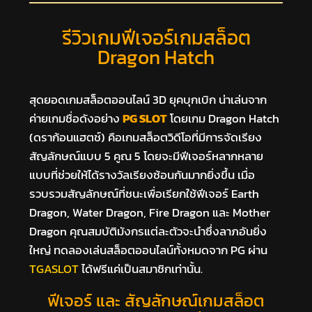
รีวิวเกมฟีเจอร์เกมสล็อต
Dragon Hatch
สุดยอดเกมสล็อตออนไลน์ 3D ยุคบุกเบิก น่าเล่นจาก
ค่ายเกมชื่อดังอย่าง
PG SLOT
โดยเกม Dragon Hatch
(ดราก้อนแฮตช์) คือเกมสล็อตวิดีโอที่มีการจัดเรียง
สัญลักษณ์แบบ 5 คูณ 5 โดยจะมีฟีเจอร์หลากหลาย
แบบที่ช่วยให้ได้รางวัลเรียงซ้อนกันมากยิ่งขึ้น เมื่อ
รวบรวมสัญลักษณ์ที่ชนะเพื่อเรียกใช้ฟีเจอร์ Earth
Dragon, Water Dragon, Fire Dragon และ Mother
Dragon คุณสมบัติมังกรแต่ละตัวจะนำซึ่งลาภอันยิ่ง
ใหญ่ ทดลองเล่นสล็อตออนไลน์ทั้งหมดจาก PG ผ่าน
TGASLOT
ได้ฟรีแค่เป็นสมาชิกเท่านั้น.
ฟีเจอร์ และ สัญลักษณ์เกมสล็อต