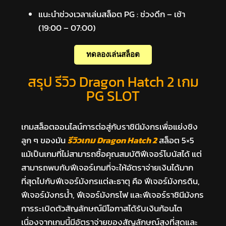
แนะนำช่วงเวลาเล่นสล็อต PG : ช่วงดึก – เช้า
(19:00 – 07:00)
ทดลองเล่นสล็อต
สรุป รีวิว Dragon Hatch 2 เกม
PG SLOT
เกมสล็อตออนไลน์การต่อสู่กับราชินีมังกรเพื่อแย่งชิง
ลูก ๆ ของมัน
รีวิวเกม Dragon Hatch 2
สล็อต 5×5
แม้เป็นเกมที่ไม่สามารถซื้อคุณสมบัติฟีเจอร์โบนัสได้ แต่
สามารถพบกับฟีเจอร์เกมที่จะให้อัตราจ่ายเงินได้มาก
ที่สุดไปกับฟีเจอร์มังกรแต่ละธาตุ คือ ฟีเจอร์มังกรดิน,
ฟีเจอร์มังกรน้ำ, ฟีเจอร์มังกรไฟ และฟีเจอร์ราชินีมังกร
การระเบิดตัวสัญลักษณ์มีโอกาสได้รับเงินก้อนโต
เนื่องจากเกมนี้มีอัตราจ่ายของสัญลักษณ์สูงที่สุดและ