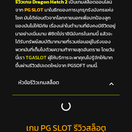
รีวิวเกม Dragon Hatch 2
เป็นเกมสล็อตออนไลน์
จาก
PG SLOT
มาในธีทของการบุกรุกรังมังกรแห่ง
โชค มันได้ซ่อนตัวจากโลกภายนอกเพื่อปกป้องลูก
ของมันไม่ให้มีภัย เรื่องเล่าในตำนานที่ยังคงมีชีวิตอยู่
มาอย่างเนิ่นนาน พิชิตไข่ราชินีมังกรในเกมนี้ แล้วจะ
ได้รับทรัพย์สมบัติมากมายที่รวมซ่อนอยู่ในรังของ
พวกมันที่เต็มไปด้วยความท้าทายสุดอันตราย โดยวัน
นี้เรา
TGASLOT
ผู้ให้บริการจะพาคุณไปรู้จักให้มาก
ขึ้นผ่านรีวิวอัปเดตใหม่จาก PGSOFT เกมนี้.
หัวข้อรีวิวเกมสล็อต
เกม PG SLOT รีวิวสล็อต