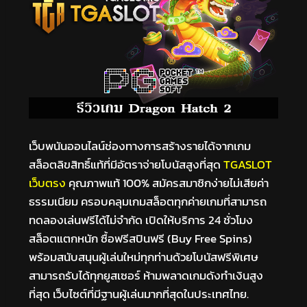
เว็บพนันออนไลน์ช่องทางการสร้างรายได้จากเกม
สล็อตลิขสิทธิ์แท้ที่มีอัตราจ่ายโบนัสสูงที่สุด
TGASLOT
เว็บตรง
คุณภาพแท้ 100% สมัครสมาชิกง่ายไม่เสียค่า
ธรรมเนียม ครอบคลุมเกมสล็อตทุกค่ายเกมที่สามารถ
ทดลองเล่นฟรีได้ไม่จำกัด เปิดให้บริการ 24 ชั่วโมง
สล็อตแตกหนัก ซื้อฟรีสปินฟรี (Buy Free Spins)
พร้อมสนับสนุนผู้เล่นใหม่ทุกท่านด้วยโบนัสฟรีพิเศษ
สามารถรับได้ทุกยูสเซอร์ ห้ามพลาดเกมดังทำเงินสูง
ที่สุด เว็บไซต์ที่มีฐานผู้เล่นมากที่สุดในประเทศไทย.