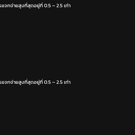
่ายสูงที่สุดอยู่ที่ 0.5 – 2.5 เท่า
่ายสูงที่สุดอยู่ที่ 0.5 – 2.5 เท่า