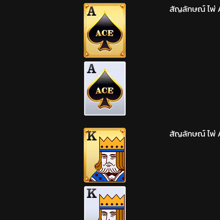
สัญลักษณ์ ไพ่ 
สัญลักษณ์ ไพ่ 