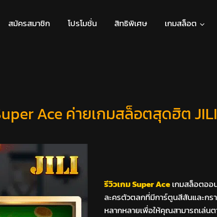
สมัครสมาชิก
โปรโมชั่น
สิทธิพิเศษ
เกมสล็อต
 Super Ace ค่ายเกมสล็อตสุดฮิต JIL
รีวิวเกม Super Ace
เกมสล็อตออนไลน
ละครตัวตลกที่มีการ์ตูนสีสันและกราฟ
หลากหลายเพื่อให้คุณสามารถเล่นต