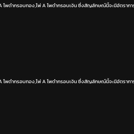
A โพดำกรอบทอง,ไพ่ A โพดำกรอบเงิน ซึ่งสัญลักษณ์นี้จะมีอัตราการแจกจ
A โพดำกรอบทอง,ไพ่ A โพดำกรอบเงิน ซึ่งสัญลักษณ์นี้จะมีอัตราการแจกจ