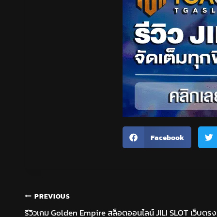
Facebook
PREVIOUS
รีวิวเกม Golden Empire สล็อตออนไลน์ JILI SLOT เว็บตรง