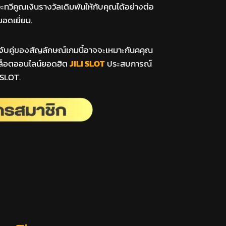
ะทวีคูณเงินรางวัลเดิมพันให้กับคุณได้อย่างต่อ
่ยอดเยี่ยม.
จับคู่ของสัญลักษณ์เกมนี้อาจจะเหมาะกันคคุณ
สล็อตออนไลน์ยอดฮิต
JILI SLOT
ประสบการณ์
ASLOT.