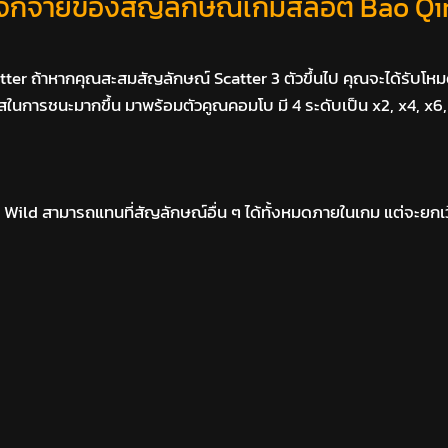
จกจ่ายของสัญลักษณ์เกมสล็อต Bao Qi
ter ถ้าหากคุณสะสมสัญลักษณ์ Scatter 3 ตัวขึ้นไป คุณจะได้รับโหมดเ
สในการชนะมากขึ้น มาพร้อมตัวคูณคอมโบ มี 4 ระดับเป็น x2, x4, x6,
Wild สามารถแทนที่สัญลักษณ์อื่น ๆ ได้ทั้งหมดภายในเกม แต่จะยกเ