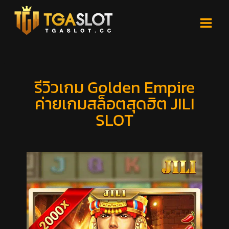
รีวิวเกม Golden Empire
ค่ายเกมสล็อตสุดฮิต JILI
SLOT