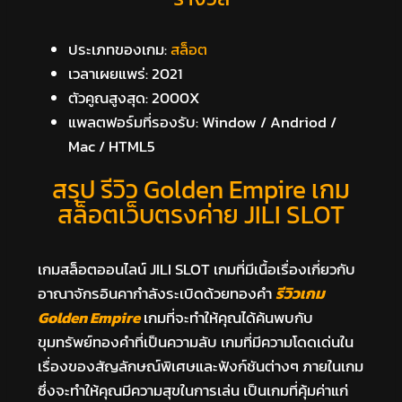
ประเภทของเกม:
สล็อต
เวลาเผยแพร่: 2021
ตัวคูณสูงสุด: 2000X
แพลตฟอร์มที่รองรับ: Window / Andriod /
Mac / HTML5
สรุป รีวิว Golden Empire เกม
สล็อตเว็บตรงค่าย JILI SLOT
เกมสล็อตออนไลน์ JILI SLOT เกมที่มีเนื้อเรื่องเกี่ยวกับ
อาณาจักรอินคากำลังระเบิดด้วยทองคำ
รีวิวเกม
Golden Empire
เกมที่จะทำให้คุณได้ค้นพบกับ
ขุมทรัพย์ทองคำที่เป็นความลับ เกมที่มีความโดดเด่นใน
เรื่องของสัญลักษณ์พิเศษและฟังก์ชันต่างๆ ภายในเกม
ซึ่งจะทำให้คุณมีความสุขในการเล่น เป็นเกมที่คุ้มค่าแก่