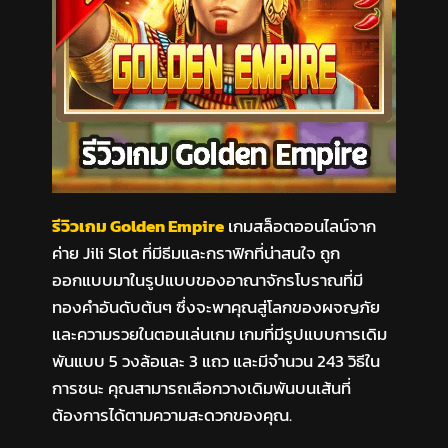
รีวิวเกม Golden Empire
เกมสล็อตออนไลน์จาก
ค่าย Jili Slot ที่มีธีมและกราฟิกที่น่าสนใจ ถูก
ออกแบบมาในรูปแบบของอาณาจักรโบราณที่มี
ทองคำอันดับต้นๆ ซึ่งจะพาคุณสู่โลกของผจญภัย
และความรวยในตอนเล่นเกม เกมที่มีรูปแบบการเดิม
พันแบบ 5 วงล้อและ 3 แถว และมีจำนวน 243 วิธีใน
การชนะ คุณสามารถเลือกวางเดิมพันบนเส้นที่
ต้องการได้ตามความสะดวกของคุณ.