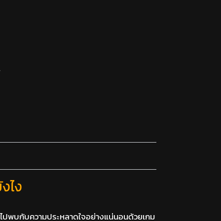
.
ังไง
าคุณไปพบกับความประหลาดใจอย่างแน่นอนด้วยเกม