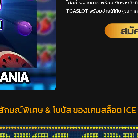
ได้อย่างง่ายดาย พร้อมเงินรางวัลท
TGASLOT พร้อมจ่ายให้กับคุณหาก
ญลักษณ์พิเศษ & โบนัส ของเกมสล็อต IC