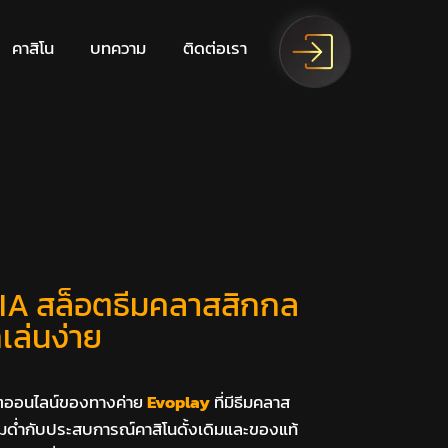
คาสิโน
บทความ
ติดต่อเรา
NIA สล็อตธีมคลาสสิกกล
เล่นง่าย
ตออนไลน์ของทางค่าย
Evoplay
ที่มีธีมคลาส
นดื่มด่ำกับประสบการณ์คาสิโนดั้งเดิมและของแท้