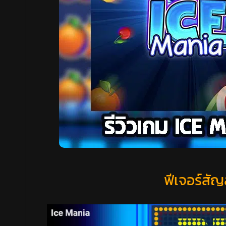
ฟีเจอร์สั