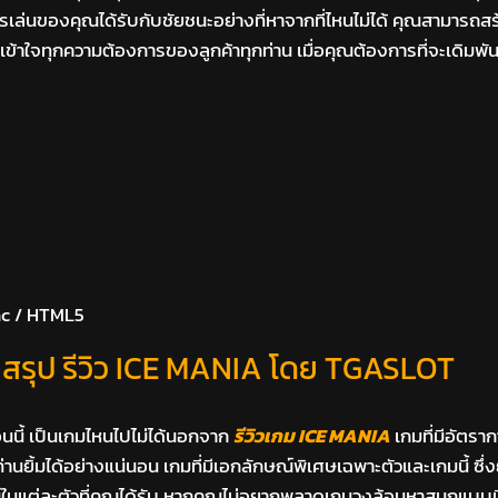
ารเล่นของคุณได้รับกับชัยชนะอย่างที่หาจากที่ไหนไม่ได้ คุณสามารถสร
ว็บที่เข้าใจทุกความต้องการของลูกค้าทุกท่าน เมื่อคุณต้องการที่จะเด
ac / HTML5
สรุป รีวิว ICE MANIA โดย TGASLOT
นนี้ เป็นเกมไหนไปไม่ได้นอกจาก
รีวิวเกม ICE MANIA
เกมที่มีอัตรา
่านยิ้มได้อย่างแน่นอน เกมที่มีเอกลักษณ์พิเศษเฉพาะตัวและเกมนี้ ซ
ณ์ในแต่ละตัวที่คุณได้รับ หากคุณไม่อยากพลาดเกมวงล้อมหาสนุกแบบน