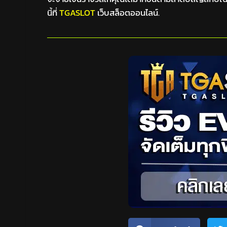
นี้ที่
TGASLOT
เว็บสล็อตออนไลน์.