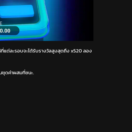
ที่แต่ละรอบจะได้รับรางวัลสูงสุดถึง x520 ลอง
ชุดค่าผสมที่ชนะ.