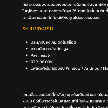
ที่มีความเรียบง่ายของเงื่อนไขภายในเกม ซึ่งจะทำให้ก
ใหญ่ที่สุดและสามารถจ่ายให้คุณได้มากที่เจ้าอื่น ๆ เ
เราเป็นทางออกที่ดีที่สุดให้กับคุณได้อย่างแน่นอน.
ระบบของเกม
ประเภทของเกม: วิดีโอสล็อต
ความผันผวน/ระดับ: สูง
Paylines: 5
RTP: 96.09%
แพลตฟอร์มที่รองรับ Window / Andriod / M
เกมสล็อตออนไลน์ที่กำลังถูกพูดถึงเป็นอย่างมากในตอ
x500 ซึ่งเป็นรางวัลโบนัสสูงจนทำให้นักพนันหลาย ๆ ท
จะจ่ายเงินรางวัลให้คุณได้มากขึ้นตามลำดับสัญลักษ