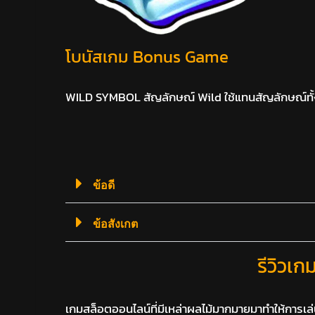
โบนัสเกม Bonus Game
WILD SYMBOL สัญลักษณ์ Wild ใช้แทนสัญลักษณ์ทั้ง
ข้อดี
ข้อสังเกต
รีวิวเ
เกมสล็อตออนไลน์ที่มีเหล่าผลไม้มากมายมาทำให้การ