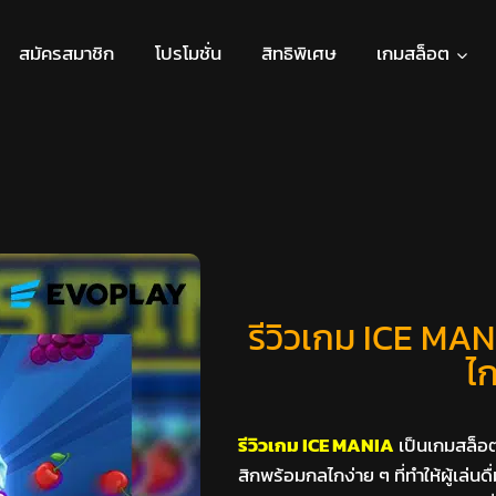
สมัครสมาชิก
โปรโมชั่น
สิทธิพิเศษ
เกมสล็อต
รีวิวเกม ICE MA
ไก
รีวิวเกม ICE MANIA
เป็นเกมสล็อ
สิกพร้อมกลไกง่าย ๆ ที่ทำให้ผู้เล่