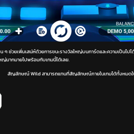
ๆ ช่วยเพิ่มเสน่ห์ด้วยการชนะรางวัลใหญ่บนการ์ดและความเป็นไปได้
งใหญ่มากมายไปพร้อมกับเกมนี้ได้เลย.
สัญลักษณ์ Wild สามารถแทนที่สัญลักษณ์ภายในเกมได้ทั้งหมดใน