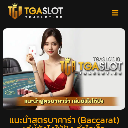
แนะนำสูตรบาคาร่า (Baccarat)