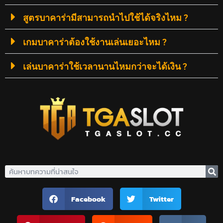
สูตรบาคาร่ามีสามารถนำไปใช้ได้จริงไหม ?
เกมบาคาร่าต้องใช้งานเล่นเยอะไหม ?
เล่นบาคาร่าใช้เวลานานไหมกว่าจะได้เงิน ?
Facebook
Twitter