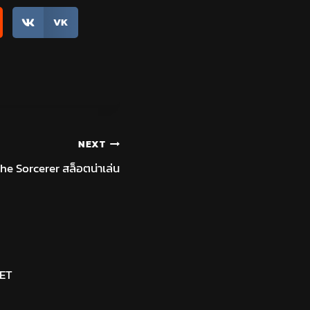
VK
NEXT
the Sorcerer สล็อตน่าเล่น
ET