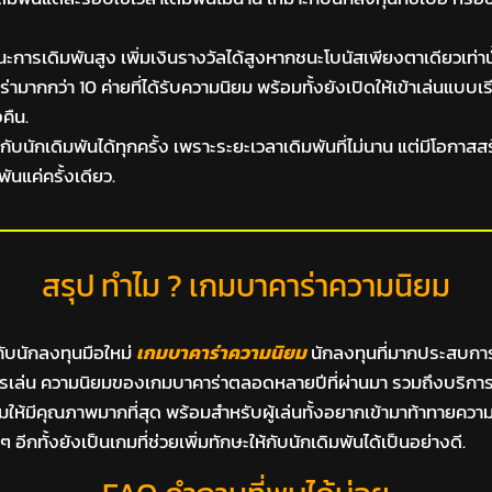
การเดิมพันสูง เพิ่มเงินรางวัลได้สูงหากชนะโบนัสเพียงตาเดียวเท่านั
่ามากกว่า 10 ค่ายที่ได้รับความนิยม พร้อมทั้งยังเปิดให้เข้าเล่นแบบเ
งคืน.
นกับนักเดิมพันได้ทุกครั้ง เพราะระยะเวลาเดิมพันที่ไม่นาน แต่มีโอกา
ันแค่ครั้งเดียว.
สรุป ทำไม ? เกมบาคาร่าความนิยม
กับนักลงทุนมือใหม่
เกมบาคาร่าความนิยม
นักลงทุนที่มากประสบการณ
การเล่น ความนิยมของเกมบาคาร่าตลอดหลายปีที่ผ่านมา รวมถึงบริกา
ให้มีคุณภาพมากที่สุด พร้อมสำหรับผู้เล่นทั้งอยากเข้ามาท้าทายควา
ๆ อีกทั้งยังเป็นเกมที่ช่วยเพิ่มทักษะให้กับนักเดิมพันได้เป็นอย่างดี.