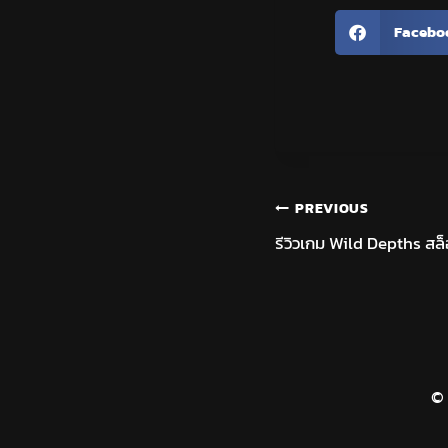
Facebo
PREVIOUS
รีวิวเกม Wild Depths สล
©