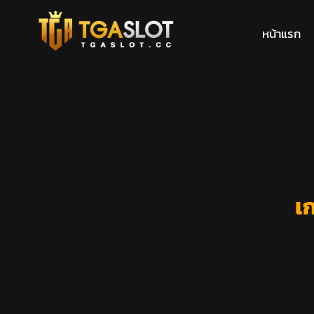
หน้าแรก
เ