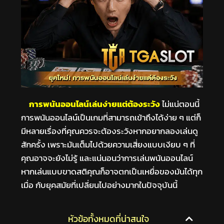
การพนันออนไลน์เล่นง่ายแต่ต้องระวัง
ไม่แน่ตอนนี้
การพนันออนไลน์เป็นเกมที่สามารถเข้าถึงได้ง่าย ๆ แต่ก็
มีหลายเรื่องที่คุณควรจะต้องระวังหากอยากลองเล่นดู
สักครั้ง เพราะมันเต็มไปด้วยความเสี่ยงแบบเงียบ ๆ ที่
คุณอาจจะยังไม่รู้ และแน่นอนว่าการเล่นพนันออนไลน์
หากเล่นแบบขาดสติคุณก็อาจตกเป็นเหยื่อของมันได้ทุก
เมื่อ กับยุคสมัยที่เปลี่ยนไปอย่างมากในปัจจุบันนี้
หัวข้อทั้งหมดที่น่าสนใจ