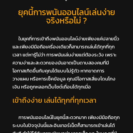
ยุคนี้การพนันออนไลน์เล่นง่าย
จริงหรือไม่ ?
ในยุคที่การเข้าถึงพนันออนไลน์ง่ายเพียงแค่ปลายนิ้ว
และเพียงมีมือถือเครื่องเดียวก็สามารถเล่นได้ทุกที่ทุก
เวลา แต่หารู้ไม่ว่า การพนันเล่นง่ายแต่ต้องระวัง เพราะ
ความง่าและสะดวกของมันอาตเป็นดาบสองคมที่มี
โอกาสเกิดขึ้นกับคุณได้แบบไม่รู้ตัว หากขาดการ
วางแผน หรือหารเช็คข้อมูล คุณมีโอกาสเสี่ยงโดนโกง
เงิน หรือถูกหลอกเว็บไซต์เถื่อนได้ทุกเมื่อ
เข้าถึงง่าย เล่นได้ทุกที่ทุกเวลา
การพนันออนไลน์ในยุคนี้สะดวกมาก เพียงมีมือถือทุก
ระบบในปัจจุบันนี้และอินเทอร์เน็ตก็สามารถเข้าเล่นได้