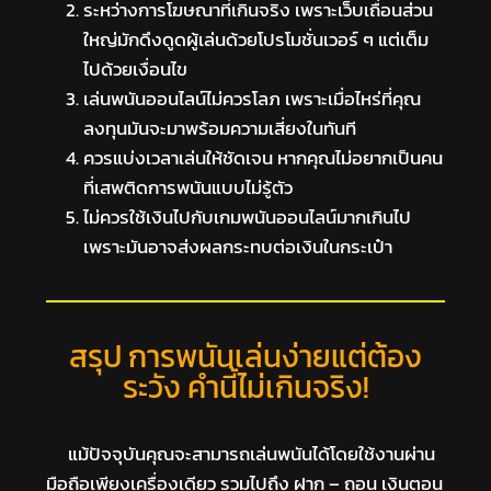
ระหว่างการโฆษณาที่เกินจริง เพราะเว็บเถื่อนส่วน
ใหญ่มักดึงดูดผู้เล่นด้วยโปรโมชั่นเวอร์ ๆ แต่เต็ม
ไปด้วยเงื่อนไข
เล่นพนันออนไลน์ไม่ควรโลภ เพราะเมื่อไหร่ที่คุณ
ลงทุนมันจะมาพร้อมความเสี่ยงในทันที
ควรแบ่งเวลาเล่นให้ชัดเจน หากคุณไม่อยากเป็นคน
ที่เสพติดการพนันแบบไม่รู้ตัว
ไม่ควรใช้เงินไปกับเกมพนันออนไลน์มากเกินไป
เพราะมันอาจส่งผลกระทบต่อเงินในกระเป๋า
สรุป การพนันเล่นง่ายแต่ต้อง
ระวัง คำนี้ไม่เกินจริง!
แม้ปัจจุบันคุณจะสามารถเล่นพนันได้โดยใช้งานผ่าน
มือถือเพียงเครื่องเดียว รวมไปถึง ฝาก – ถอน เงินตอน