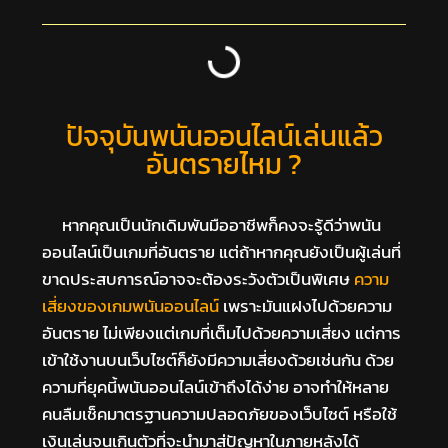
ปัจจุบันพนันออนไลน์เล่นแล้ว
อันตรายไหม ?
หากคุณเป็นนักเดิมพันมืออาชีพก็คงจะรู้ดีว่าพนัน
ออนไลน์เป็นเกมที่อันตราย แต่ถ้าหากคุณยังเป็นผู้เล่นที่
ขาดประสบการณ์อาจจะต้องระวังตัวเป็นพิเศษ
ความ
เสี่ยงของเกมพนันออนไลน์
เพราะมันแฝงไปด้วยความ
อันตราย ไม่เพียงแต่เกมที่เต็มไปด้วยความเสี่ยง แต่การ
เข้าใช้งานบนเว็บไซต์ก็ยังมีความเสี่ยงด้วยเช่นกัน ด้วย
ความที่ยุคนี้พนันออนไลน์เข้าถึงได้ง่าย อาจทำให้หลาย
คนลืมเช็คมาตรฐานความปลอดภัยของเว็บไซต์ หรือใช้
เงินเล่นจนเกินตัวที่จะนำมาสู่ปัญหาในภายหลังได้