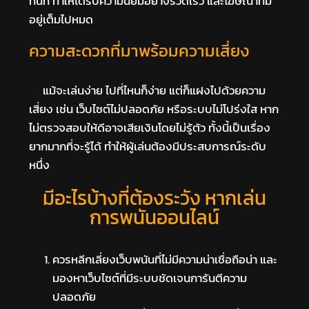
ทันที ทำให้ได้รับความนิยมอย่างรวดเร็ว และโฆษณาที่มี
อยู่เต็มไปหมด
ความสะดวกที่มาพร้อมความเสี่ยง
แม้จะเล่นง่าย ไปที่ไหนก็ง่าย แต่ก็แฝงไปด้วยความ
เสี่ยง เช่น เว็บไซต์ไม่ปลอดภัย หรือระบบไม่โปร่งใส หาก
ไม่ตรวจสอบให้ดีอาจเสียเงินโดยไม่รู้ตัว ทั้งนี้เป็นเรื่อง
ยากมากที่จะรู้ได้ ทำให้ผู้เล่นต้องมีประสบการณ์ระดับ
หนึ่ง
มีอะไรบ้างที่ต้องระวัง หากเล่น
การพนันออนไลน์
ควรหลีกเลี่ยงเว็บพนันที่ไม่มีความน่าเชื่อถือน่า และ
มองหาเว็บไซต์ที่มีระบบชัดเจนการันตีความ
ปลอดภัย