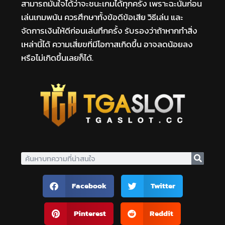
สามารถมั่นใจได้ว่าจะชนะเกมได้ทุกครั้ง เพราะฉะนั้นก่อน
เล่นเกมพนัน ควรศึกษาทั้งข้อดีข้อเสีย วิธีเล่น และ
จัดการเงินให้ดีก่อนเล่นทึกครั้ง รับรองว่าถ้าหากทำสิ่ง
เหล่านี้ได้ ความเสี่ยฃที่มีโอกาสเกิดขึ้น อาจลดน้อยลง
หรือไม่เกิดขึ้นเลยก็ได้.
Facebook
Twitter
Pinterest
Reddit