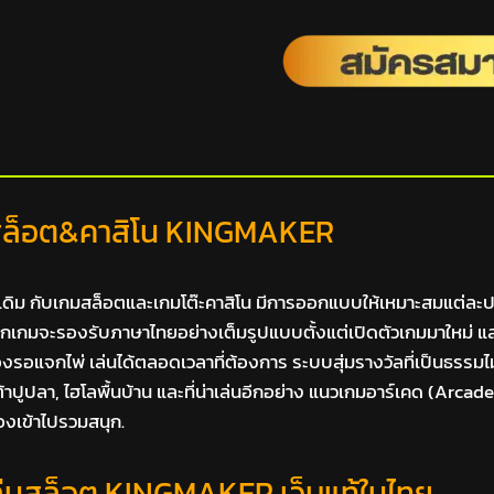
สล็อต&คาสิโน KINGMAKER
เดิม กับเกมสล็อตและเกมโต๊ะคาสิโน มีการออกแบบให้เหมาะสมแต่ละปร
ทุกเกมจะรองรับภาษาไทยอย่างเต็มรูปแบบตั้งแต่เปิดตัวเกมมาใหม่ 
อแจกไพ่ เล่นได้ตลอดเวลาที่ต้องการ ระบบสุ่มรางวัลที่เป็นธรรมไม่เอา
้าปูปลา, ไฮโลพื้นบ้าน และที่น่าเล่นอีกอย่าง แนวเกมอาร์เคด (Arca
องเข้าไปรวมสนุก.
ล่นสล็อต KINGMAKER เว็บแท้ในไทย