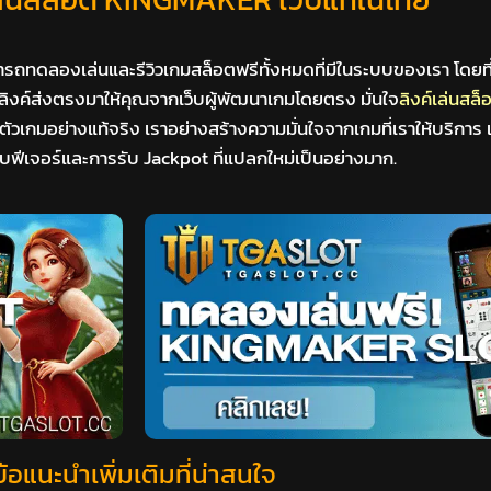
ามารถทดลองเล่นและรีวิวเกมสล็อตฟรีทั้งหมดที่มีในระบบของเรา โดยที่
มลิงค์ส่งตรงมาให้คุณจากเว็บผู้พัฒนาเกมโดยตรง มั่นใจ
ลิงค์เล่นสล็
ัวเกมอย่างแท้จริง เราอย่างสร้างความมั่นใจจากเกมที่เราให้บริการ 
บฟีเจอร์และการรับ Jackpot ที่แปลกใหม่เป็นอย่างมาก.
ข้อแนะนำเพิ่มเติมที่น่าสนใจ