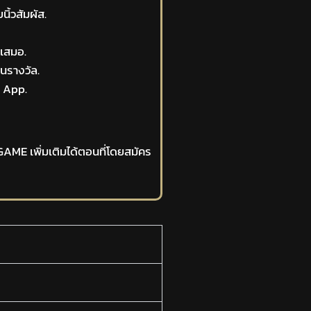
ิ้วสัมผัส.
เสมอ.
นรางวัล.
ด App.
ME เพิ่มเติมได้ตอนที่โดยสมัคร