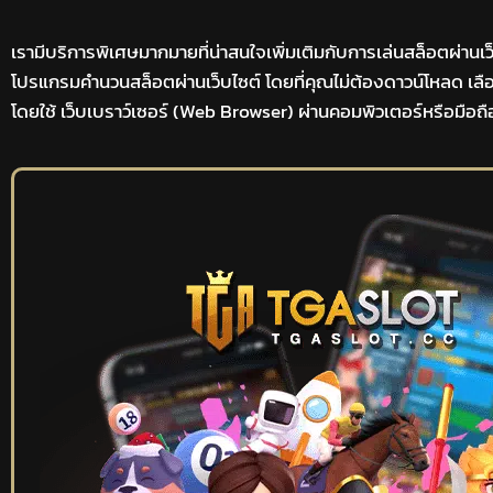
เรามีบริการพิเศษมากมายที่น่าสนใจเพิ่มเติมกับการเล่นสล็อตผ่านเว
โปรแกรมคำนวนสล็อตผ่านเว็บไซต์ โดยที่คุณไม่ต้องดาวน์โหลด เลือกเ
โดยใช้ เว็บเบราว์เซอร์ (Web Browser) ผ่านคอมพิวเตอร์หรือมือถือท