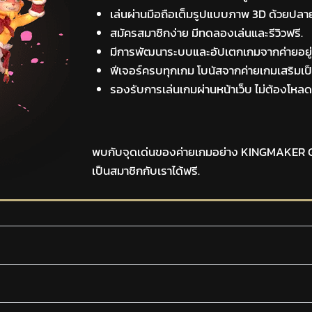
เล่นผ่านมือถือเต็มรูปแบบภาพ 3D ด้วยปลายน
สมัครสมาชิกง่าย มีทดลองเล่นและรีวิวฟรี.
มีการพัฒนาระบบและอัปเตกเกมจากค่ายอยู่
ฟีเจอร์ครบทุกเกม โบนัสจากค่ายเกมเสริมเป็
รองรับการเล่นเกมผ่านหน้าเว็บ ไม่ต้องโหล
พบกับจุดเด่นของค่ายเกมอย่าง KINGMAKER GA
เป็นสมาชิกกับเราได้ฟรี.