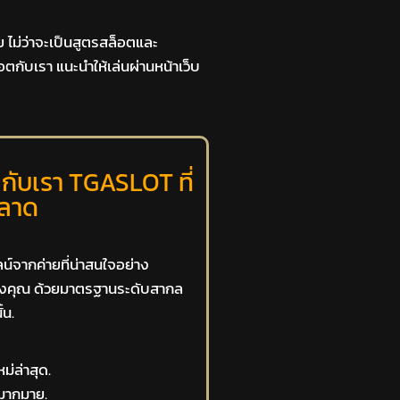
 ไม่ว่าจะเป็นสูตรสล็อตและ
ตกับเรา แนะนำให้เล่นผ่านหน้าเว็บ
ับเรา TGASLOT ที่
พลาด
์จากค่ายที่น่าสนใจอย่าง
องคุณ ด้วยมาตรฐานระดับสากล
้น.
ม่ล่าสุด.
มากมาย.