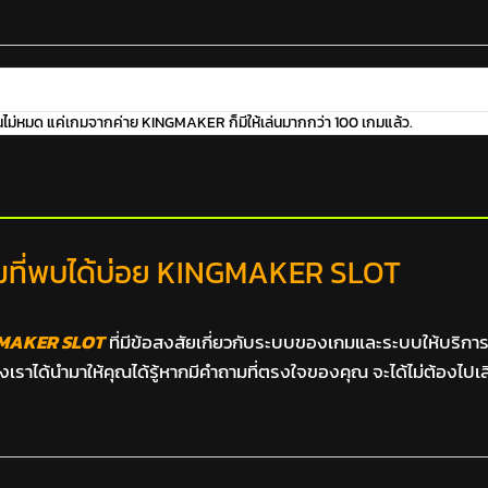
ล่นไม่หมด แค่เกมจากค่าย KINGMAKER ก็มีให้เล่นมากกว่า 100 เกมแล้ว.
ที่พบได้บ่อย KINGMAKER SLOT
MAKER SLOT
ที่มีข้อสงสัยเกี่ยวกับระบบของเกมและระบบให้บริการ
ึ่งเราได้นำมาให้คุณได้รู้หากมีคำถามที่ตรงใจของคุณ จะได้ไม่ต้อง