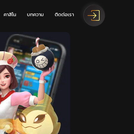
คาสิโน
บทความ
ติดต่อเรา