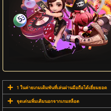
1 ในค่ายเกมเดิมพันที่เล่นผ่านมือถือได้เยี่ยมยอด
จุดเด่นเพิ่มเติมนอกจากเกมสล็อต