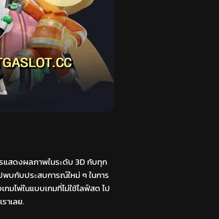
นการแสดงผลภาพในระดับ 3D กับทุก
ุณไปพบกับประสบการณ์ใหม่ ๆ ในการ
กมไพ่ในแบบเกมที่ไม่ใช้ไลฟ์สด ไป
เราเลย.