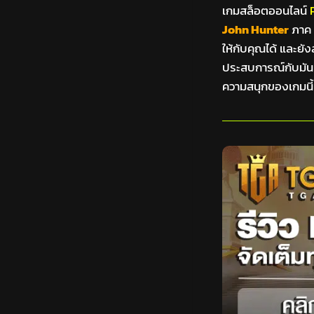
เกมสล็อตออนไลน์
John Hunter
ภาค 
ให้กับคุณได้ และยัง
ประสบการณ์กับมันเท
ความสนุกของเกมนี้ เ