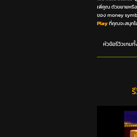
เพิ่คูณ ตัวขยายหร
ของ money symbols
Play
ที่คุณจะสนุกไ
หัวข้อรีวิวเกมท
ร