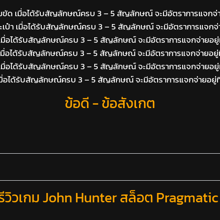
ขัด เมื่อได้รับสัญลักษณ์ครบ 3 – 5 สัญลักษณ์ จะมีอัตราการแจกจ่ายอย
ป๋า เมื่อได้รับสัญลักษณ์ครบ 3 – 5 สัญลักษณ์ จะมีอัตราการแจกจ่ายอย
มื่อได้รับสัญลักษณ์ครบ 3 – 5 สัญลักษณ์ จะมีอัตราการแจกจ่ายอยู่ที่
มื่อได้รับสัญลักษณ์ครบ 3 – 5 สัญลักษณ์ จะมีอัตราการแจกจ่ายอยู่ที่
มื่อได้รับสัญลักษณ์ครบ 3 – 5 สัญลักษณ์ จะมีอัตราการแจกจ่ายอยู่ที่
ื่อได้รับสัญลักษณ์ครบ 3 – 5 สัญลักษณ์ จะมีอัตราการแจกจ่ายอยู่ที่
ข้อดี - ข้อสังเกต
 รีวิวเกม John Hunter สล็อต Pragmatic