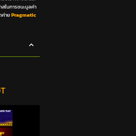
กาสในการชนะมูลค่า
ตค่าย
Pragmatic
OT