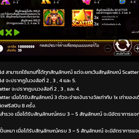
d สามารถใช้แทนที่ได้ทุกสัญลักษณ์ แต่จะยกเว้นสัญลักษณ์ Scatter
d จะปรากฏในวงล้อที่ 2 , 3 , 4 และ 5.
tter จะปรากฏบนวงล้อที่ 2 , 3 , และ 4.
ter เมื่อได้รับสัญลักษณ์ 3 ตัวจะจ่ายเงินรางวัลเท่ากับ 1x เท่าของ
ดฟรีสปิน 8 ครั้ง.
สำรวจ เมื่อได้รับสัญลักษณ์ครบ 3 – 5 สัญลักษณ์ จะมีอัตราการแจกจ
ปั้นหมา เมื่อได้รับสัญลักษณ์ครบ 3 – 5 สัญลักษณ์ จะมีอัตราการแจกจ่