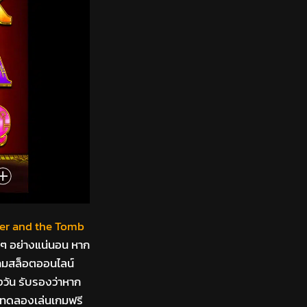
er and the Tomb
หนๆ อย่างแน่นอน หาก
นเกมสล็อตออนไลน์
งวัน รับรองว่าหาก
การทดลองเล่นเกมฟรี