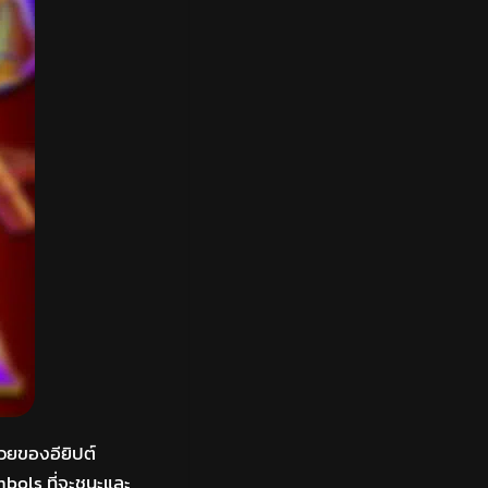
วยของอียิปต์
mbols ที่จะชนะและ