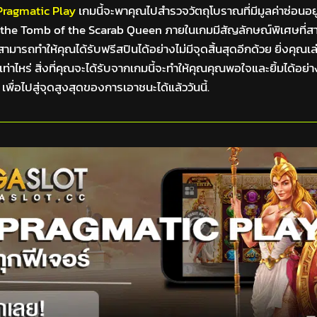
Pragmatic Play
เกมนี้จะพาคุณไปสำรวจวัตถุโบราณที่มีมูลค่าซ่อนอ
the Tomb of the Scarab Queen ภายในเกมมีสัญลักษณ์พิเศษที่สา
สามารถทำให้คุณได้รับฟรีสปินได้อย่างไม่มีจุดสิ้นสุดอีกด้วย ยิ่งคุณเล
่าไหร่ สิ่งที่คุณจะได้รับจากเกมนี้จะทำให้คุณคุณพอใจและยิ้มได้อย
พื่อไปสู่จุดสูงสุดของการเอาชนะได้แล้ววันนี้.