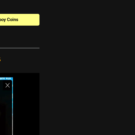
boy Coins
s