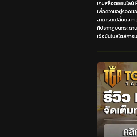
เกมสล็อตออนไลน์ Pr
เพื่อความอยู่รอด
สามารถเปลี่ยนจากเง
ที่ปรากฏบนกระดาน 
เชื่อมั่นในสไตล์การ