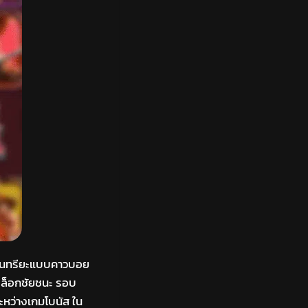
บสุนทรียะแบบคาวบอย
ดล็อกชัยชนะ รอบ
ระหว่างเกมโบนัส ใน