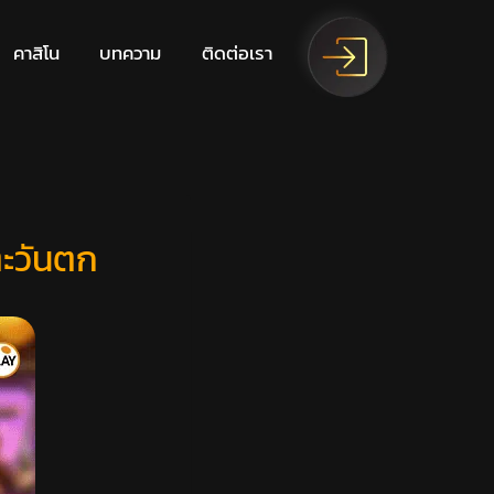
คาสิโน
บทความ
ติดต่อเรา
ะวันตก