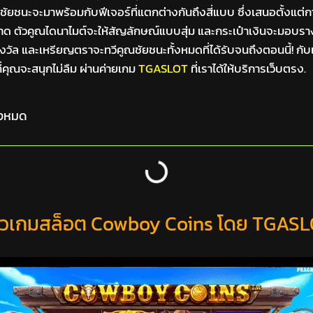
งชัยชนะจะมาพร้อมกับฟีเจอร์ที่แตกต่างกันถึงสี่แบบ ซึ่งเสนอตั้งแต
าด ตัวคูณไดนาไมต์จะให้สัญลักษณ์แบบสุ่ม และกระเป๋าเงินจะมอบรา
างวัล และเหรียญตราจะทวีคูณชัยชนะทั้งหมดที่ได้รับจนถึงตอนนี้! กั
ี่คุณจะสนุกไม่ลืม ผ่านค่ายเกม
TGASLOT
ที่เราได้ให้บริการเว็บตรง.
ั้งหมด
วิวเกมสล็อต Cowboy Coins โดย TGAS