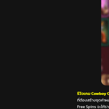
รีวิวเกม Cowboy 
ที่ต้องสร้างชุดค่
Free Spins จะให้ราง