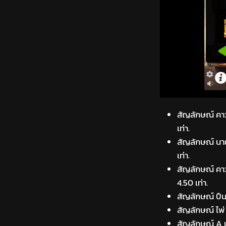
สัญลักษณ์ คาว
เท่า.
สัญลักษณ์ นาย
เท่า.
สัญลักษณ์ คาว
4.50 เท่า.
สัญลักษณ์ ปืน 
สัญลักษณ์ ไพ่ 
สัญลักษณ์ A เ