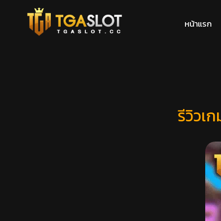
หน้าแรก
รีวิว