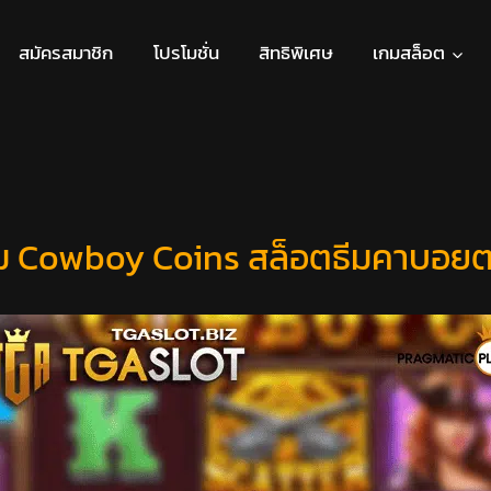
สมัครสมาชิก
โปรโมชั่น
สิทธิพิเศษ
เกมสล็อต
เกม Cowboy Coins สล็อตธีมคาบอยต