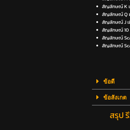
สัญลักษณ์ K เ
สัญลักษณ์ Q เม
สัญลักษณ์ J เม
สัญลักษณ์ 10 เ
สัญลักษณ์ Sca
สัญลักษณ์ Sca
ข้อดี
ข้อสังเกต
สรุป 