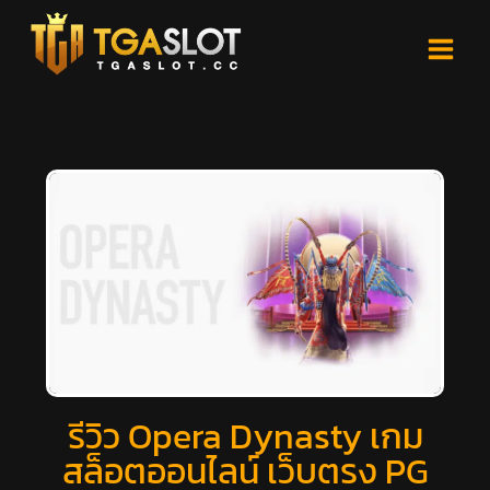
รีวิว Opera Dynasty เกม
สล็อตออนไลน์ เว็บตรง PG