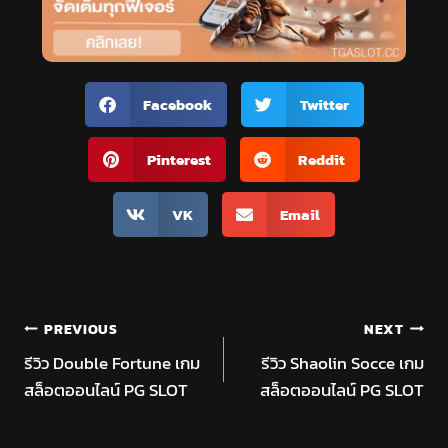
Facebook
Twitter
Pinterest
Reddit
VK
Email
PREVIOUS
NEXT
รีวิว Double Fortune เกม
รีวิว Shaolin Socce เกม
สล็อตออนไลน์ PG SLOT
สล็อตออนไลน์ PG SLOT