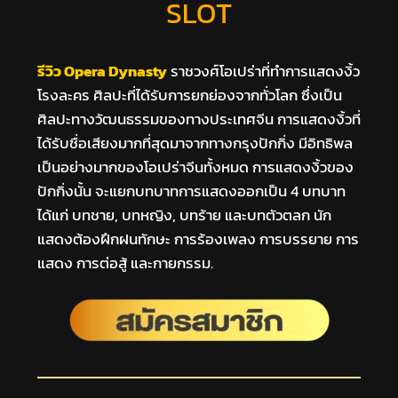
SLOT
รีวิว Opera Dynasty
ราชวงศ์โอเปร่าที่ทำการแสดงงิ้ว
โรงละคร ศิลปะที่ได้รับการยกย่องจากทั่วโลก ซึ่งเป็น
ศิลปะทางวัฒนธรรมของทางประเทศจีน การแสดงงิ้วที่
ได้รับชื่อเสียงมากที่สุดมาจากทางกรุงปักกิ่ง มีอิทธิพล
เป็นอย่างมากของโอเปร่าจีนทั้งหมด การแสดงงิ้วของ
ปักกิ่งนั้น จะแยกบทบาทการแสดงออกเป็น 4 บทบาท
ได้แก่ บทชาย, บทหญิง, บทร้าย และบทตัวตลก นัก
แสดงต้องฝึกฝนทักษะ การร้องเพลง การบรรยาย การ
แสดง การต่อสู้ และกายกรรม.