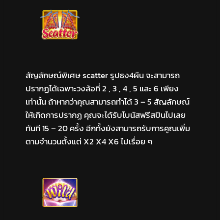
สัญลักษณ์พิเศษ scatter รูปธง4ผืน จะสามารถ
ปรากฏได้เฉพาะวงล้อที่ 2 , 3 , 4 , 5 และ 6 เพียง
เท่านั้น ถ้าหากว่าคุณสามารถทำได้ 3 – 5 สัญลักษณ์
ให้เกิดการปรากฏ คุณจะได้รับโบนัสฟรีสปินไปเลย
ทันที 15 – 20 ครั้ง อีกทั้งยังสามารถรับการคูณเพิ่ม
ตามจำนวนตั้งแต่ X2 X4 X6 ไปเรื่อย ๆ