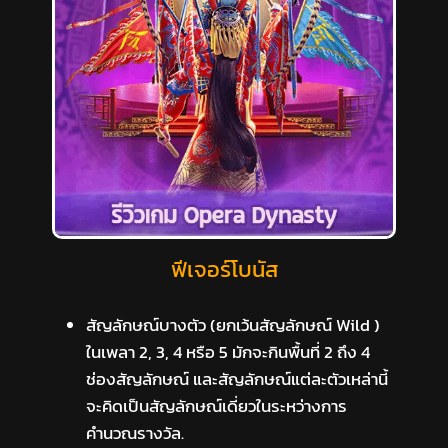
ฟีเจอร์โบนัส
สัญลักษณ์บางตัว (ยกเว้นสัญลักษณ์ Wild )
ในเพลา 2, 3, 4 หรือ 5 มักจะกินพื้นที่ 2 ถึง 4
ช่องสัญลักษณ์ และสัญลักษณ์แต่ละตัวเหล่านี้
จะคิดเป็นสัญลักษณ์เดี่ยวในระหว่างการ
คำนวณรางวัล.