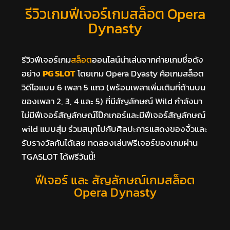
รีวิวเกมฟีเจอร์เกมสล็อต Opera
Dynasty
รีวิวฟีเจอร์เกม
สล็อต
ออนไลน์น่าเล่นจากค่ายเกมชื่อดัง
อย่าง
PG SLOT
โดยเกม Opera Dyasty คือเกมสล็อต
วิดีโอแบบ 6 เพลา 5 แถว (พร้อมเพลาเพิ่มเติมที่ด้านบน
ของเพลา 2, 3, 4 และ 5) ที่มีสัญลักษณ์ Wild กำลังมา
ไม่มีฟีเจอร์สัญลักษณ์โป๊กเกอร์และมีฟีเจอร์สัญลักษณ์
wild แบบสุ่ม ร่วมสนุกไปกับศิลปะการแสดงของงิ้วและ
รับรางวัลกันได้เลย ทดลองเล่นฟรีเจอร์ของเกมผ่าน
TGASLOT ได้ฟรีวันนี้!
ฟีเจอร์ และ สัญลักษณ์เกมสล็อต
Opera Dynasty