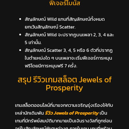
ฟีเจอร์โบนัส
สัญลักษณ์ Wild แทนที่สัญลักษณ์ทั้งหมด
ยกเว้นสัญลักษณ์ Scatter.
สัญลักษณ์ Wild จะปรากฏบนเพลา 2, 3, 4 และ
5 เท่านั้น.
สัญลักษณ์ Scatter 3, 4, 5 หรือ 6 ตัวที่ปรากฏ
ในตำแหน่งใด ๆ บนเพลาจะเริ่มฟีเจอร์การหมุน
ฟรีโดยมีการหมุนฟรี 7 ครั้ง.
สรุป รีวิวเกมสล็อต Jewels of
Prosperity
เกมสล็อตออนไลน์ที่มาแจกความเจริญรุ่งเรืองให้กับ
เหล่านักเดิมพัน
รีวิว Jewels of Prosperity
เป็น
เกมที่มีทรัพย์สมบัติมากมายเป็นเงินรางวัลที่ถูกซ่อน
อยู่ในสัญลักษณ์พิเศษต่างๆ ภายในเกม เกมที่พร้อม