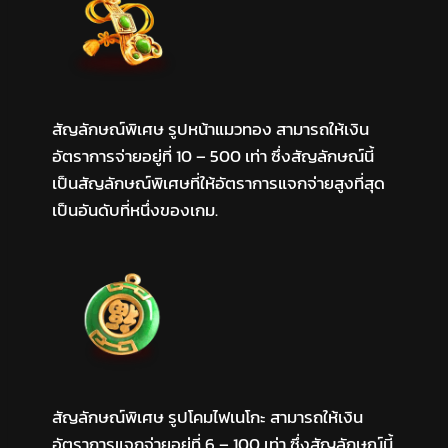
สัญลักษณ์พิเศษ รูปหน้าแมวทอง สามารถให้เงิน
อัตราการจ่ายอยู่ที่ 10 – 500 เท่า ซึ่งสัญลักษณ์นี้
เป็นสัญลักษณ์พิเศษที่ให้อัตราการแจกจ่ายสูงที่สุด
เป็นอันดับที่หนึ่งของเกม.
สัญลักษณ์พิเศษ รูปโคมไฟเนโกะ สามารถให้เงิน
อัตราการแจกจ่ายอยู่ที่ 6 – 100 เท่า ซึ่งสัญลักษณ์นี้