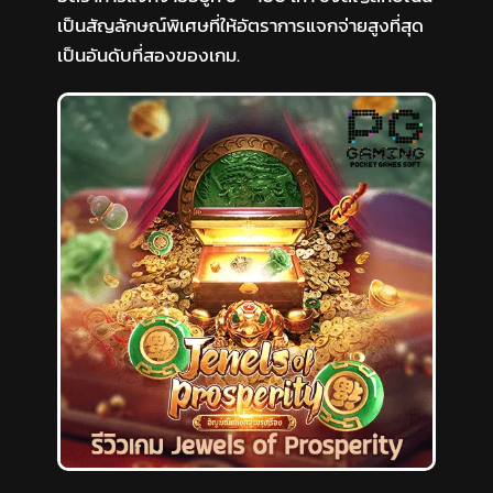
เป็นสัญลักษณ์พิเศษที่ให้อัตราการแจกจ่ายสูงที่สุด
เป็นอันดับที่สองของเกม.