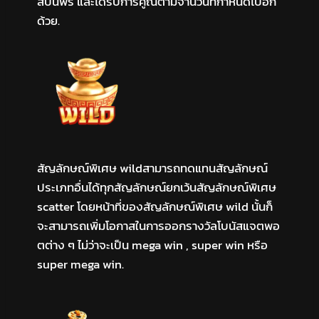
สปินฟรี และได้รับการคูณตามจำนวนที่กำหนดไปอีก
ด้วย.
สัญลักษณ์พิเศษ wildสามารถทดแทนสัญลักษณ์
ประเภทอื่นได้ทุกสัญลักษณ์ยกเว้นสัญลักษณ์พิเศษ
scatter โดยหน้าที่ของสัญลักษณ์พิเศษ wild นั้นก็
จะสามารถเพิ่มโอกาสในการออกรางวัลโบนัสแจตพอ
ตต่าง ๆ ไม่ว่าจะเป็น mega win , super win หรือ
super mega win.