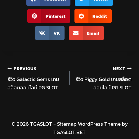
Pinterest
Reddit
VK
Email
PREVIOUS
NEXT
รีวิว Galactic Gems เกม
รีวิว Piggy Gold เกมสล็อต
สล็อตออนไลน์ PG SLOT
ออนไลน์ PG SLOT
© 2026 TGASLOT - Sitemap WordPress Theme by
TGASLOT.BET