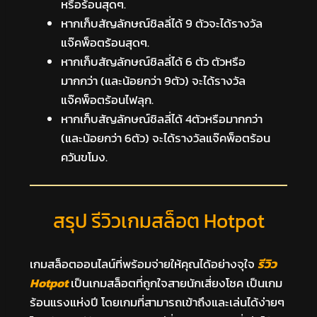
หรือร้อนสุดๆ.
หากเก็บสัญลักษณ์ชิลลี่ได้ 9 ตัวจะได้รางวัล
แจ๊คพ็อตร้อนสุดๆ.
หากเก็บสัญลักษณ์ชิลลี่ได้ 6 ตัว ตัวหรือ
มากกว่า (และน้อยกว่า 9ตัว) จะได้รางวัล
แจ๊คพ็อตร้อนไฟลุก.
หากเก็บสัญลักษณ์ชิลลี่ได้ 4ตัวหรือมากกว่า
(และน้อยกว่า 6ตัว) จะได้รางวัลแจ๊คพ็อตร้อน
ควันขโมง.
สรุป รีวิวเกมสล็อต Hotpot
เกมสล็อตออนไลน์ที่พร้อมจ่ายให้คุณได้อย่างจุใจ
รีวิว
Hotpot
เป็นเกมสล็อตที่ถูกใจสายนักเสี่ยงโชค เป็นเกม
ร้อนแรงแห่งปี โดยเกมที่สามารถเข้าถึงและเล่นได้ง่ายๆ