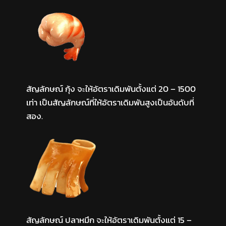
สัญลักษณ์ กุ้ง จะให้อัตราเดิมพันตั้งแต่ 20 – 1500
เท่า เป็นสัญลักษณ์ที่ให้อัตราเดิมพันสูงเป็นอันดับที่
สอง.
สัญลักษณ์ ปลาหมึก จะให้อัตราเดิมพันตั้งแต่ 15 –