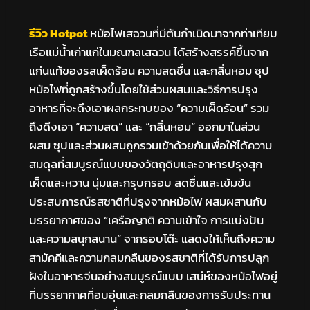
รีวิว Hotpot
หม้อไฟเสฉวนที่มีต้นกำเนิดมาจากท่าเทียบ
เรือแม่น้ำเก่าแก่ในมณฑลเสฉวน ได้สร้างสรรค์ขึ้นจาก
แก่นแท้ของรสเผ็ดร้อน ความสดชื่น และกลิ่นหอม ซุป
หม้อไฟที่ถูกสร้างขึ้นโดยใช้ส่วนผสมและวิธีการปรุง
อาหารที่จะดึงเอาผลกระทบของ “ความเผ็ดร้อน” รวม
ถึงดึงเอา “ความสด” และ “กลิ่นหอม” ออกมาในส่วน
ผสม ซุปและส่วนผสมถูกรวมเข้าด้วยกันเพื่อให้ได้ความ
สมดุลที่สมบูรณ์แบบของวัตถุดิบและอาหารปรุงสุก
เผ็ดและหวาน นุ่มและกรุบกรอบ สดชื่นและเข้มข้น
ประสบการณ์รสชาติที่ปรุงจากหม้อไฟ ผสมผสานกับ
บรรยากาศของ “เครือญาติ ความเข้าใจ การแบ่งปัน
และความสนุกสนาน” จากรอบโต๊ะ แสดงให้เห็นถึงความ
สามัคคีและความกลมกลืนของรสชาติที่ได้รับการปลูก
ฝังในอาหารจีนอย่างสมบูรณ์แบบ เสน่ห์ของหม้อไฟอยู่
ที่บรรยากาศที่อบอุ่นและกลมกลืนของการรับประทาน