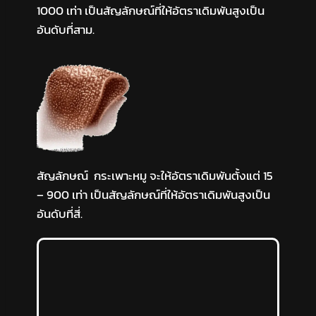
1000 เท่า เป็นสัญลักษณ์ที่ให้อัตราเดิมพันสูงเป็น
อันดับที่สาม.
สัญลักษณ์ กระเพาะหมู จะให้อัตราเดิมพันตั้งแต่ 15
– 900 เท่า เป็นสัญลักษณ์ที่ให้อัตราเดิมพันสูงเป็น
อันดับที่สี่.