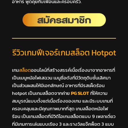
อาหาร พูดคุยกับเพื่อนและครอบครัว.
รีวิวเกมฟีเจอร์เกมสล็อต Hotpot
เกม
สล็อต
ออนไลน์ที่สร้างสรรค์เนื้อเรื่องมาจากอาหารที่
เป็นเมนูหม้อไฟเสฉวน เมนูชื่อดังที่มีวัตถุดิบชั้นเลิศมา
เป็นส่วนผสมให้มีเอกลักษณ์ อาหารที่มีรสเผ็ดร้อน
hotpot เป็นเกมสล็อตจากค่าย
PG SLOT
ที่ให้ความ
สมบูรณ์แบบตั้งแต่เนื้อเรื่องของเกม และมีระบบเกมที่
ครอบคลุมและมีคุณภาพมากที่สุด เกมสล็อตหม้อไฟ
ร้อน เป็นเกมสล็อตที่มีวิดีโอเกมสล็อตแบบ 9 เพลาเดี่ยว
ที่มีเกมการเล่นแบบเรียง 3 และรางวัลแจ๊คพ็อต 3 แบบ