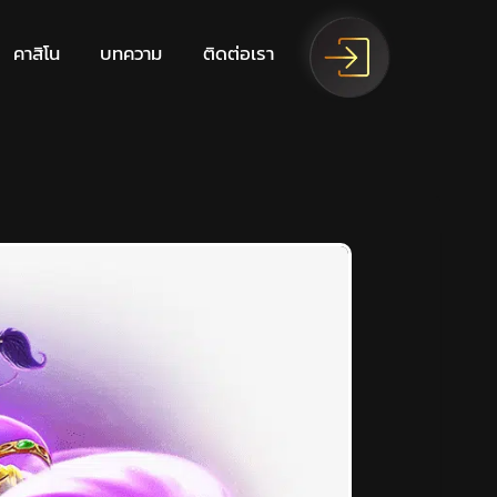
คาสิโน
บทความ
ติดต่อเรา