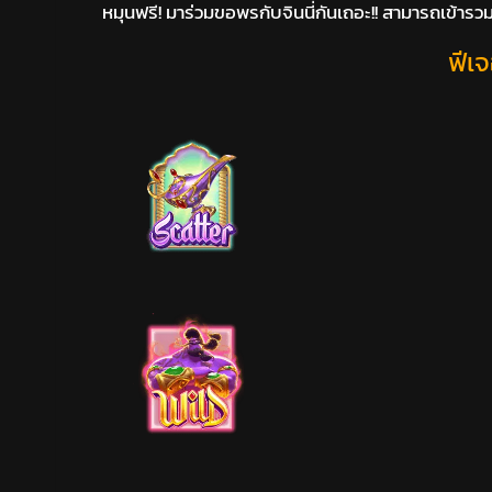
หมุนฟรี! มาร่วมขอพรกับจินนี่กันเถอะ!! สามารถเข้าร
ฟีเ