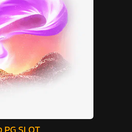
รง PG SLOT