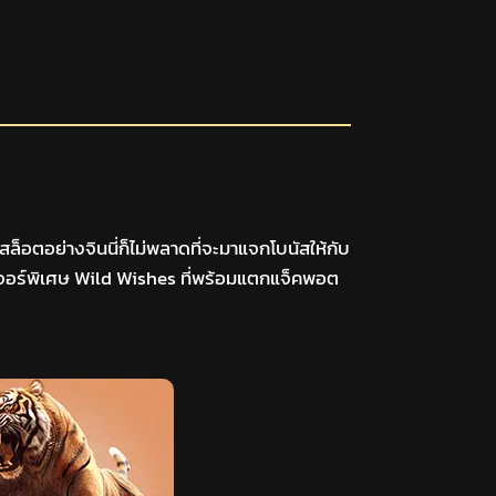
ล็อตอย่างจินนี่ก็ไม่พลาดที่จะมาแจกโบนัสให้กับ
เจอร์พิเศษ Wild Wishes ที่พร้อมแตกแจ็คพอต