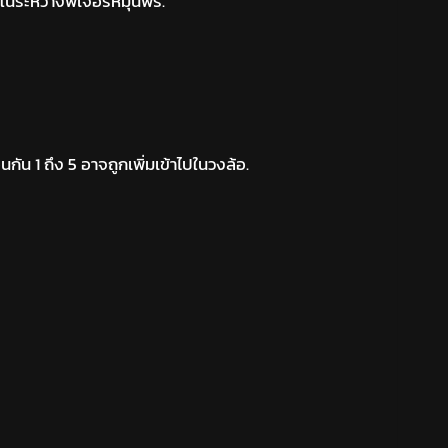
ในระหว่างฟีเจอร์หมุนฟรี.
น 1 ถึง 5 อาจถูกเพิ่มเข้าไปในวงล้อ.