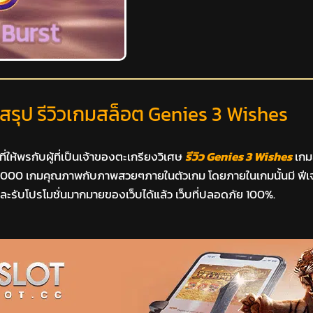
สรุป รีวิวเกมสล็อต Genies 3 Wishes
ี่ให้พรกับผู้ที่เป็นเจ้าของตะเกรียงวิเศษ
รีวิว Genies 3 Wishes
เกมส
x100000 เกมคุณภาพกับภาพสวยๆภายในตัวเกม โดยภายในเกมนั้นมี ฟี
รับโปรโมชั่นมากมายของเว็บได้แล้ว เว็บที่ปลอดภัย 100%.