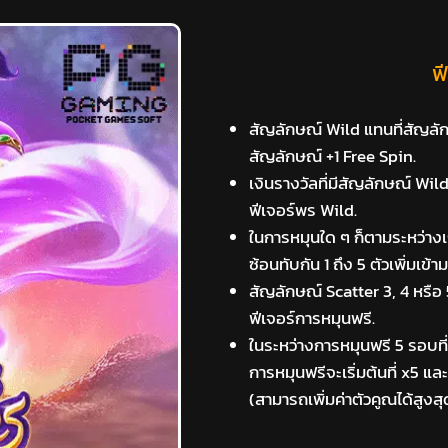
ฟ
สัญลักษณ์ Wild แทนที่สัญลั
สัญลักษณ์ +1 Free Spin.
เงินรางวัลที่มีสัญลักษณ์ Wild
ฟีเจอร์พร Wild.
ในการหมุนใด ๆ ก็ตามระหว่าง
ซ้อนทับกัน 1 ถึง 5 ตัวเพิ่มเข้
สัญลักษณ์ Scatter 3, 4 หรือ 
ฟีเจอร์การหมุนฟรี.
ในระหว่างการหมุนฟรี 5 รอบที่
การหมุนฟรีจะเริ่มต้นที่ x5 และ
(สามารถเพิ่มค่าตัวคูณได้สูงสุ