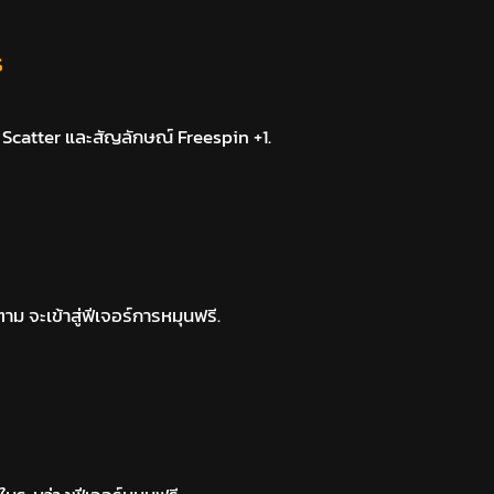
s
Scatter และสัญลักษณ์ Freespin +1.
ม จะเข้าสู่ฟีเจอร์การหมุนฟรี.