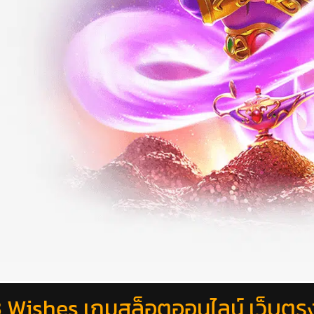
 3 Wishes เกมสล็อตออนไลน์ เว็บต