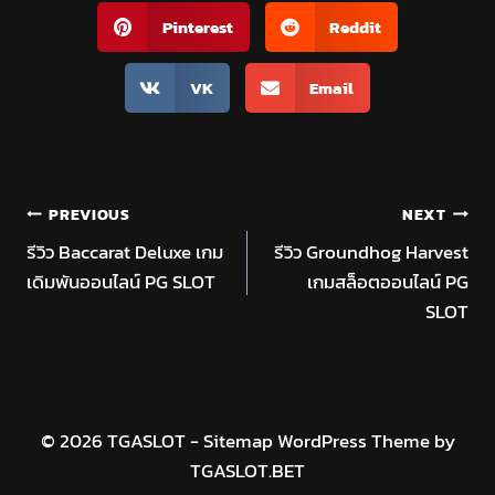
Pinterest
Reddit
VK
Email
PREVIOUS
NEXT
รีวิว Baccarat Deluxe เกม
รีวิว Groundhog Harvest
เดิมพันออนไลน์ PG SLOT
เกมสล็อตออนไลน์ PG
SLOT
© 2026 TGASLOT - Sitemap WordPress Theme by
TGASLOT.BET