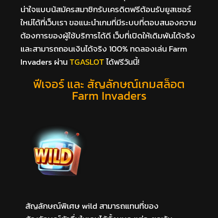
น่าใจแบบน้สมัครสมาชิกรับเครดิตฟรีต้อนรับยูสเซอร์
ใหม่ได้ที่เว็บเรา ขอแนะนำเกมที่มีระบบที่ตอบสนองความ
ต้องการของผู้ใช้บริการได้ดี เว็บที่เปิดให้เดิมพันได้จริง
และสามารถถอนเงินได้จริง 100% ทดลองเล่น Farm
Invaders ผ่าน
TGASLOT
ได้ฟรีวันนี้!
ฟีเจอร์ และ สัญลักษณ์เกมสล็อต
Farm Invaders
สัญลักษณ์พิเศษ wild สามารถแทนที่ของ