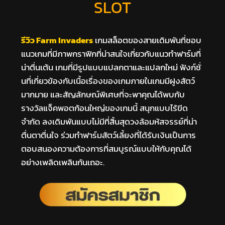
SLOT
รีวิว Farm Invaders
เกมสล็อตของสายเดิมพันที่ชอบ
แนวเกมที่มีภาพกราฟิกที่น่าสนใจเกี่ยวกับแนวทำฟาร์มที่
น่าตื่นเต้น เกมที่มีรูปแบบแปลกตาและแปลกใหม่ ฟังก์ชั่
นที่เกี่ยวข้องกับเนื้อเรื่องของเกมภายในเกมมีฝูงสัตว์
มากมาย และสัญลักษณ์พิเศษที่จะพาคุณได้พบกับ
รางวัลแจ็คพอตก้อนใหญ่ของเกมนี้ สนุกแบบไร้ขีด
จำกัด ลงเดิมพันแบบไม่มีที่สิ้นสุดวงล้อมหัสจรรย์ที่น่า
ตื่นตาตื่นใจ ร่วมทำฟาร์มสัตว์เลี้ยงที่ได้รับเงินเป็นการ
ตอบสนองความต้องการที่สมบูรณ์แบบให้กับคุณได้
อย่างเพลิดเพลินกันเถอะ.