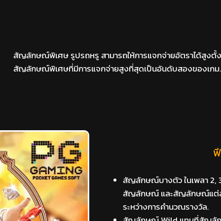
สัญลักษณ์พิเศษ รูปรถหรู สามารถให้การแจกจ่ายอัตราได้สูงตั้งแต
สัญลักษณ์พิเศษที่มีการแจกจ่ายสูงที่สุดเป็นอันดับสองของเกม.
ฟ
สัญลักษณ์บางตัว ในเพลา 2, 3, 
สัญลักษณ์ และสัญลักษณ์แต่ละ
ระหว่างการคำนวณรางวัล.
สัญลักษณ์ Wild แทนที่สัญลั