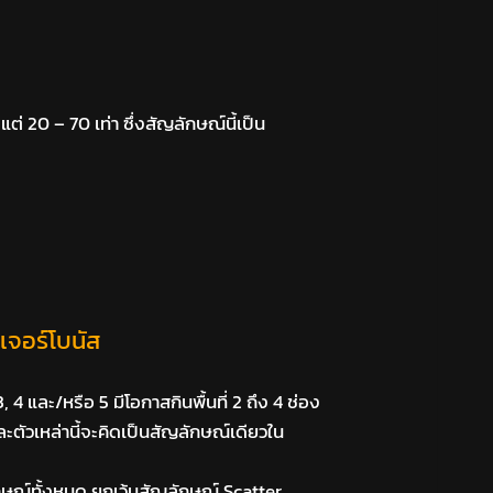
่ 20 – 70 เท่า ซึ่งสัญลักษณ์นี้เป็น
ีเจอร์โบนัส
4 และ/หรือ 5 มีโอกาสกินพื้นที่ 2 ถึง 4 ช่อง
ตัวเหล่านี้จะคิดเป็นสัญลักษณ์เดียวใน
กษณ์ทั้งหมด ยกเว้นสัญลักษณ์ Scatter.