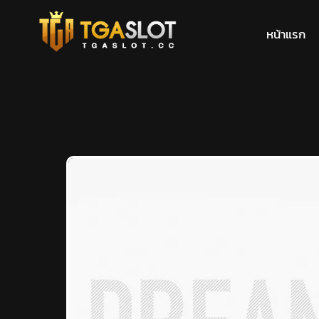
หน้าแรก