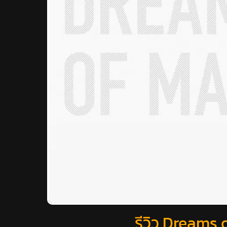
รีวิว Dreams