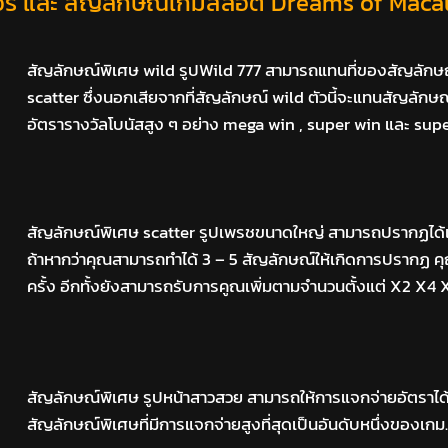
อร์ และ สัญลักษณ์เกมสล็อต Dreams of Maca
สัญลักษณ์พิเศษ wild รูปWild 777 สามารถแทนที่ของสัญลักษ
scatter ซึ่งนอกเสียจากที่สัญลักษณ์ wild ตัวนี้จะแทนสัญลักษ
อัตรารางวัลโบนัสสูง ๆ อย่าง mega win , super win และ sup
สัญลักษณ์พิเศษ scatter รูปเพรชขนาดใหญ่ สามารถปรากฏได้เฉพาะว
ถ้าหากว่าคุณสามารถทำได้ 3 – 5 สัญลักษณ์ให้เกิดการปรากฏ คุ
ครั้ง อีกทั้งยังสามารถรับการคูณเพิ่มตามจำนวนตั้งแต่ X2 X4 X
สัญลักษณ์พิเศษ รูปหน้าสาวสวย สามารถให้การแจกจ่ายอัตราได้สูง
สัญลักษณ์พิเศษที่มีการแจกจ่ายสูงที่สุดเป็นอันดับหนึ่งของเกม.