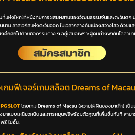
ที่แห่งใหญ่ที่หนึ่งที่มีการผสมผสานของวัฒนธรรมจีนและตะวันตก มี
ู้จักในนาม ลาสเวกัสแห่งตะวันออก ในเวลากลางคืนเมืองสว่างไสว ด้วย
ังคึกคักไปด้วยกิจกรรมต่าง ๆ อยู่เสมอเพราะผู้คนต่างพากันไล่ล่ามา
ิวเกมฟีเจอร์เกมสล็อต Dreams of Maca
ม
PG SLOT
โดยเกม Dreams of Macau (ความใฝ่ฝันของมาเก๊า) เป็น
กำลังมาแบบเหนียวหนึบและการหมุนฟรีพร้อมตัวคูณที่เพิ่มขึ้นทันที สา
ี ไม่อั้น.