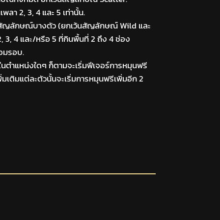
า 2, 3, 4 และ 5 เท่านั้น.
สัญลักษณ์บางตัว (ยกเว้นสัญลักษณ์ Wild และ
, 4 และ/หรือ 5 ที่กินพื้นที่ 2 ถึง 4 ช่อง
้อมรอบ.
ู่ในตำแหน่งใดๆ ก็ตามจะเริ่มฟีเจอร์การหมุนฟรี
มเติมแต่ละตัวนั้นจะเริ่มการหมุนฟรีเพิ่มอีก 2