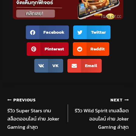
Facebook
Twitter
Pinterest
Reddit
VK
Email
PREVIOUS
NEXT
รีวิว Super Stars เกม
รีวิว Wild Spirit เกมสล็อต
สล็อตออนไลน์ ค่าย Joker
ออนไลน์ ค่าย Joker
Gaming ล่าสุด
Gaming ล่าสุด