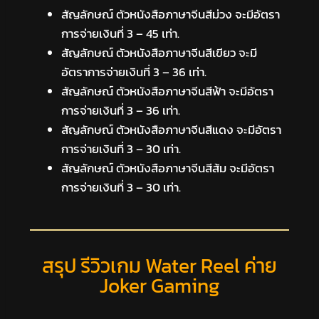
สัญลักษณ์ ตัวหนังสือภาษาจีนสีม่วง จะมีอัตรา
การจ่ายเงินที่ 3 – 45 เท่า.
สัญลักษณ์ ตัวหนังสือภาษาจีนสีเขียว จะมี
อัตราการจ่ายเงินที่ 3 – 36 เท่า.
สัญลักษณ์ ตัวหนังสือภาษาจีนสีฟ้า จะมีอัตรา
การจ่ายเงินที่ 3 – 36 เท่า.
สัญลักษณ์ ตัวหนังสือภาษาจีนสีแดง จะมีอัตรา
การจ่ายเงินที่ 3 – 30 เท่า.
สัญลักษณ์ ตัวหนังสือภาษาจีนสีส้ม จะมีอัตรา
การจ่ายเงินที่ 3 – 30 เท่า.
สรุป รีวิวเกม Water Reel ค่าย
Joker Gaming