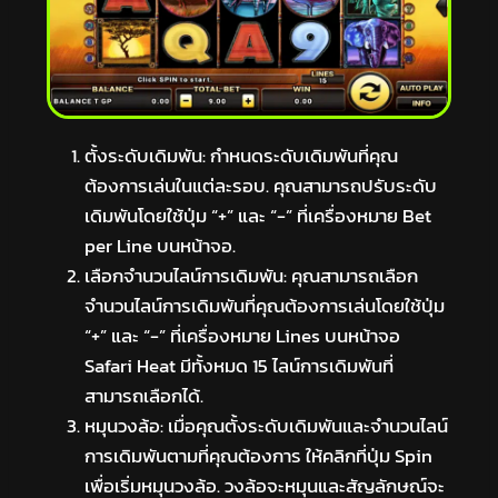
ตั้งระดับเดิมพัน: กำหนดระดับเดิมพันที่คุณ
ต้องการเล่นในแต่ละรอบ. คุณสามารถปรับระดับ
เดิมพันโดยใช้ปุ่ม “+” และ “-” ที่เครื่องหมาย Bet
per Line บนหน้าจอ.
เลือกจำนวนไลน์การเดิมพัน: คุณสามารถเลือก
จำนวนไลน์การเดิมพันที่คุณต้องการเล่นโดยใช้ปุ่ม
“+” และ “-” ที่เครื่องหมาย Lines บนหน้าจอ
Safari Heat มีทั้งหมด 15 ไลน์การเดิมพันที่
สามารถเลือกได้.
หมุนวงล้อ: เมื่อคุณตั้งระดับเดิมพันและจำนวนไลน์
การเดิมพันตามที่คุณต้องการ ให้คลิกที่ปุ่ม Spin
เพื่อเริ่มหมุนวงล้อ. วงล้อจะหมุนและสัญลักษณ์จะ