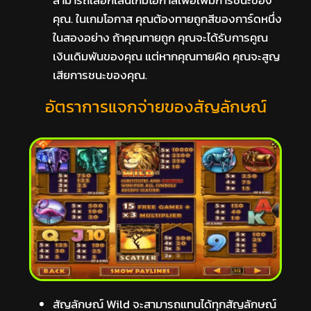
คุณ. ในเกมโอกาส คุณต้องทายถูกสีของการ์ดหนึ่ง
ในสองอย่าง ถ้าคุณทายถูก คุณจะได้รับการคูณ
เงินเดิมพันของคุณ แต่หากคุณทายผิด คุณจะสูญ
เสียการชนะของคุณ.
อัตราการแจกจ่ายของสัญลักษณ์
สัญลักษณ์ Wild จะสามารถแทนได้ทุกสัญลักษณ์