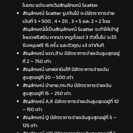
ในเกม แต่จะยกเว้นสัญลักษณ์ Scatter.
สัญลักษณ์ Scatter รูปต้นไม้ จะมีอัตราการจ่าย
เงินที่ 5 = 500 , 4 = 20 , 3 = 5 และ 2 = 2 โดย
สัญลักษณ์นี้เป็นสัญลักษณ์ Scatter จะทำให้เข้าสู่
โหมดฟรีสปิน หากปรากฏตั้งแต่ 3 ตัวขึ้นไป จะได้
รับหมุนฟรี 15 ครั้ง และตัวคูณ x3 เท่าทันที.
สัญลักษณ์ แรด,ช้าง มีอัตราการจ่ายเงินสูงสุดอยู่
ที่ 2 – 750 เท่า.
สัญลักษณ์ นกฟลามิงโก้ มีอัตราการจ่ายเงิน
สูงสุดอยู่ที่ 20 – 500 เท่า.
สัญลักษณ์ ม้าลาย,กระทิง มีอัตราการจ่ายเงิน
สูงสุดอยู่ที่ 15 – 250 เท่า.
สัญลักษณ์ A,K มีอัตราการจ่ายเงินสูงสุดอยู่ที่ 10
– 150 เท่า.
สัญลักษณ์ Q มีอัตราการจ่ายเงินสูงสุดอยู่ที่ 5 –
125 เท่า.