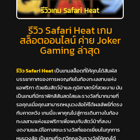
รีวิว Safari Heat เกม
สล็อตออนไลน์ ค่าย Joker
Gaming ล่าสุด
รีวิว Safari Heat
เป็นเกมสล็อตที่ให้คุณได้สัมผัส
บรรยากาศของการผจญภัยในท้องทะเลสาบแห่ง
แอฟริกา ด้วยธีมสัตว์ป่าและภูมิศาสตร์ที่สวยงาม มัน
เป็นเกมที่มีกราฟิกสีสันสดใสและรางวัลที่มากมายที่
รอคุณเมื่อคุณสามารถหมุนวงล้อให้ได้ผลลัพธ์ที่ตรง
กับคาดหวัง เกมนี้จะพาคุณไปสู่การเดินทางในท้อง
ทะเลสาบแห่งแอฟริกาเพื่อพบกับสัตว์ป่าที่สงบ
งดงามและมีโอกาสชนะรางวัลที่ยอดเยี่ยมในทุกการ
หมุนวงล้อ เป็นเกมที่จะทวีคูณเงินรางวัลให้คุณได้