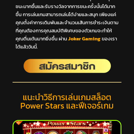
ชนะมากขึ้นและรับรางวัลจากการชนะครั้งนั้นได้มาก
ขึ้น การเล่นเกมสามารถเล่นได้ง่ายและสนุก เพียงแค่
คุณตั้งค่าการเดิมพันและจำนวนเส้นการชำระเงินตาม
ที่คุณต้องการคุณสมบัติพิเศษของตัวเกมจะทำให้
คุณตื่นเต้นมากยิ่งขึ้น ผ่าน
Joker Gaming
ของเรา
ได้แล้ววันนี้.
แนะนำวิธีการเล่นเกมสล็อต
Power Stars และฟีเจอร์เกม