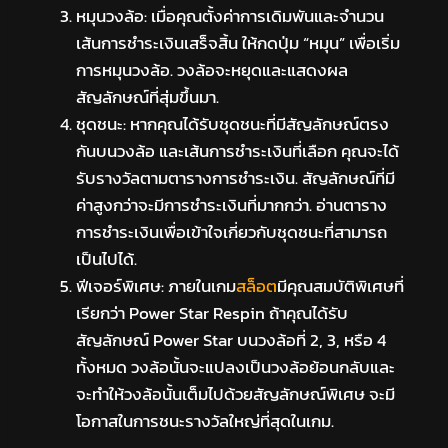
หมุนวงล้อ: เมื่อคุณตั้งค่าการเดิมพันและจำนวน
เส้นการชำระเงินเสร็จสิ้น ให้กดปุ่ม “หมุน” เพื่อเริ่ม
การหมุนวงล้อ. วงล้อจะหยุดและแสดงผล
สัญลักษณ์ที่สุ่มขึ้นมา.
ชุดชนะ: หากคุณได้รับชุดชนะที่มีสัญลักษณ์ตรง
กันบนวงล้อ และเส้นการชำระเงินที่เลือก คุณจะได้
รับรางวัลตามตารางการชำระเงิน. สัญลักษณ์ที่มี
ค่าสูงกว่าจะมีการชำระเงินที่มากกว่า. อ่านตาราง
การชำระเงินเพื่อเข้าใจเกี่ยวกับชุดชนะที่สามารถ
เป็นไปได้.
ฟีเจอร์พิเศษ: ภายในเกม
สล็อต
มีคุณสมบัติพิเศษที่
เรียกว่า Power Star Respin ถ้าคุณได้รับ
สัญลักษณ์ Power Star บนวงล้อที่ 2, 3, หรือ 4
ทั้งหมด วงล้อนั้นจะแปลงเป็นวงล้อย้อนกลับและ
จะทำให้วงล้อนั้นเต็มไปด้วยสัญลักษณ์พิเศษ จะมี
โอกาสในการชนะรางวัลใหญ่ที่สุดในเกม.