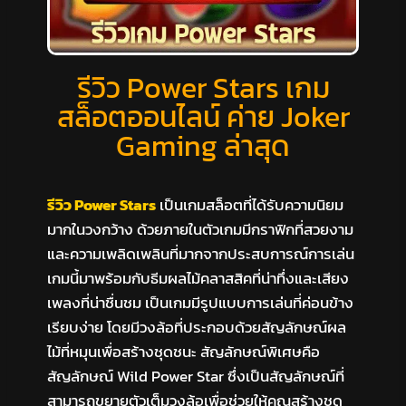
รีวิว Power Stars เกม
สล็อตออนไลน์ ค่าย Joker
Gaming ล่าสุด
รีวิว Power Stars
เป็นเกมสล็อตที่ได้รับความนิยม
มากในวงกว้าง ด้วยภายในตัวเกมมีกราฟิกที่สวยงาม
และความเพลิดเพลินที่มากจากประสบการณ์การเล่น
เกมนี้มาพร้อมกับธีมผลไม้คลาสสิคที่น่าทึ่งและเสียง
เพลงที่น่าชื่นชม เป็นเกมมีรูปแบบการเล่นที่ค่อนข้าง
เรียบง่าย โดยมีวงล้อที่ประกอบด้วยสัญลักษณ์ผล
ไม้ที่หมุนเพื่อสร้างชุดชนะ สัญลักษณ์พิเศษคือ
สัญลักษณ์ Wild Power Star ซึ่งเป็นสัญลักษณ์ที่
สามารถขยายตัวเต็มวงล้อเพื่อช่วยให้คุณสร้างชุด