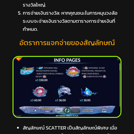
รางวัลใหญ่.
การจ่ายเงินรางวัล: หากคุณชนะในการหมุนวงล้อ
ระบบจะจ่ายเงินรางวัลตามตารางการจ่ายเงินที่
กำหนด.
อัตราการแจกจ่ายของสัญลักษณ์
สัญลักษณ์ SCATTER เป็นสัญลักษณ์พิเศษ เมื่อ