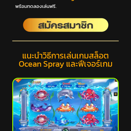
พร้อมทดลองเล่นฟรี.
แนะนำวิธีการเล่นเกมสล็อต
Ocean Spray และฟีเจอร์เกม