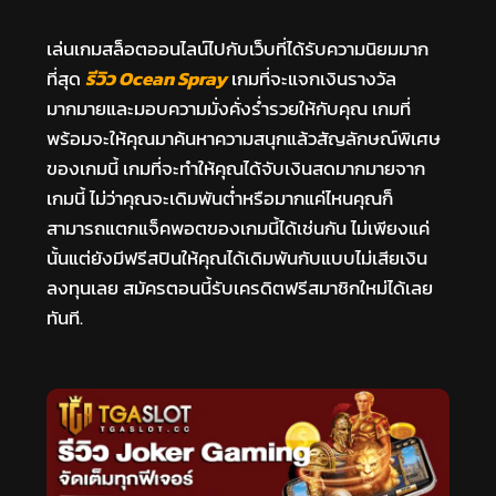
เล่นเกมสล็อตออนไลน์ไปกับเว็บที่ได้รับความนิยมมาก
ที่สุด
รีวิว Ocean Spray
เกมที่จะแจกเงินรางวัล
มากมายและมอบความมั่งคั่งร่ำรวยให้กับคุณ เกมที่
พร้อมจะให้คุณมาค้นหาความสนุกแล้วสัญลักษณ์พิเศษ
ของเกมนี้ เกมที่จะทำให้คุณได้จับเงินสดมากมายจาก
เกมนี้ ไม่ว่าคุณจะเดิมพันต่ำหรือมากแค่ไหนคุณก็
สามารถแตกแจ็คพอตของเกมนี้ได้เช่นกัน ไม่เพียงแค่
นั้นแต่ยังมีฟรีสปินให้คุณได้เดิมพันกับแบบไม่เสียเงิน
ลงทุนเลย สมัครตอนนี้รับเครดิตฟรีสมาชิกใหม่ได้เลย
ทันที.