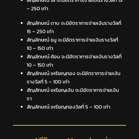
สัญลักษณ์ โล่ จะมีอัตราการจ่ายเงินรางวัลที่ 15
– 250 เท่า
สัญลักษณ์ ดาบ จะมีอัตราการจ่ายเงินรางวัลที่
15 – 250 เท่า
สัญลักษณ์ ธนู จะมีอัตราการจ่ายเงินรางวัลที่
10 – 150 เท่า
สัญลักษณ์ ค้อน จะมีอัตราการจ่ายเงินรางวัลที่
10 – 150 เท่า
สัญลักษณ์ เหรียญทอง จะมีอัตราการจ่ายเงิน
รางวัลที่ 5 – 100 เท่า
สัญลักษณ์ เหรียญเงิน จะมีอัตราการจ่ายเงิน
รา
สัญลักษณ์ เหรียญทองวัลที่ 5 – 100 เท่า