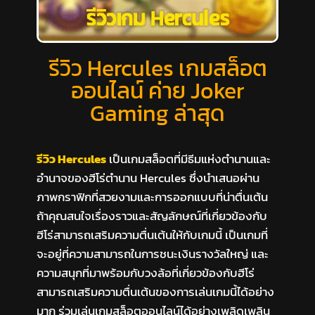
รีวิว Hercules เกมสล็อต
ออนไลน์ ค่าย Joker
Gaming ล่าสุด
รีวิว Hercules
เป็นเกมสล็อตที่มีธีมแห่งตำนานและ
อำนาจของฮีโร่ตำนาน Hercules ซึ่งนำเสนอผ่าน
ภาพกราฟิกที่สวยงามและการออกแบบที่น่าตื่นเต้น
ถ้าคุณสนใจเรื่องราวและสัญลักษณ์ที่เกี่ยวข้องกับ
ฮีโร่สามารถเสริมความตื่นเต้นให้กับเกมนี้ เป็นเกมที่
จะอยู่ที่ความสามารถในการชนะเงินรางวัลใหญ่ และ
ความสนุกที่มาพร้อมกับวงล้อที่เกี่ยวข้องกับฮีโร่
สามารถเสริมความตื่นเต้นของการเล่นเกมนี้ได้อย่าง
มาก ร่วมเล่นเกมสล็อตออนไลน์ได้อย่างเพลิดเพลิน