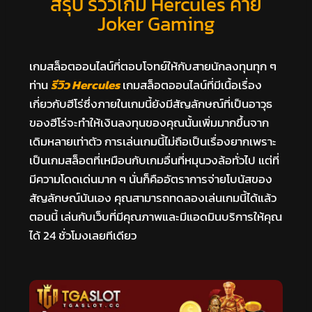
สรุป รีวิวเกม Hercules ค่าย
Joker Gaming
เกมสล็อตออนไลน์ที่ตอบโจทย์ให้กับสายนักลงทุนทุก ๆ
ท่าน
รีวิว Hercules
เกมสล็อตออนไลน์ที่มีเนื้อเรื่อง
เกี่ยวกับฮีโร่ซึ่งภายในเกมนี้ยังมีสัญลักษณ์ที่เป็นอาวุธ
ของฮีโร่จะทำให้เงินลงทุนของคุณนั้นเพิ่มมากขึ้นจาก
เดิมหลายเท่าตัว การเล่นเกมนี้ไม่ถือเป็นเรื่องยากเพราะ
เป็นเกมสล็อตที่เหมือนกับเกมอื่นที่หมุนวงล้อทั่วไป แต่ที่
มีความโดดเด่นมาก ๆ นั่นก็คืออัตราการจ่ายโบนัสของ
สัญลักษณ์นันเอง คุณสามารถทดลองเล่นเกมนี้ได้แล้ว
ตอนนี้ เล่นกับเว็บที่มีคุณภาพและมีแอดมินบริการให้คุณ
ได้ 24 ชั่วโมงเลยทีเดียว