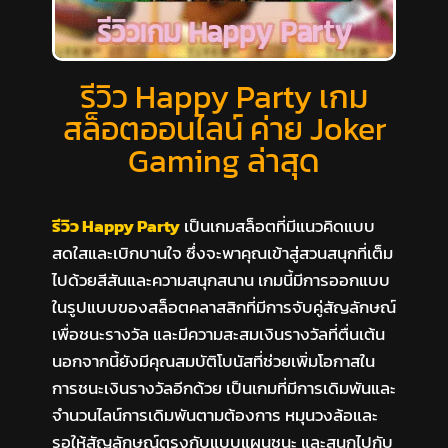
รีวิว Happy Party เกม
สล็อตออนไลน์ ค่าย Joker
Gaming ล่าสุด
รีวิว Happy Party
เป็นเกมสล็อตที่มีแนวคิดแบบ
สดใสและเบิกบานใจ ซึ่งจะพาคุณเข้าสู่สวนสนุกที่เต็ม
ไปด้วยสีสันและความสนุกสนาน เกมนี้มีการออกแบบ
ในรูปแบบของสล็อตคลาสสิกที่มีการจับคู่สัญลักษณ์
เพื่อชนะรางวัล และมีความสะสมเงินรางวัลที่ตื่นเต้น
นอกจากนี้ยังมีคุณสมบัติโบนัสที่ช่วยเพิ่มโอกาสใน
การชนะเงินรางวัลอีกด้วย เป็นเกมที่มีการเดิมพันและ
จำนวนไลน์การเดิมพันตามต้องการ หมุนวงล้อและ
รอให้สัญลักษณ์ตรงกับแบบแผนชนะ และสนุกไปกับ