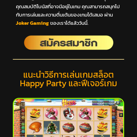
คุณสมบัติโบนัสที่อาจมีอยู่ในเกม คุณสามารถสนุกไป
กับการเล่นและความตื่นเต้นของเกมได้เสมอ ผ่าน
Joker Gaming
ของเราได้แล้ววันนี้.
แนะนำวิธีการเล่นเกมสล็อต
Happy Party และฟีเจอร์เกม