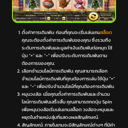
ตั้งค่าการเดิมพัน: ก่อนที่คุณจะเริ่มเล่นเกม
สล็อต
คุณจะต้องตั้งค่าการเดิมพันของคุณ ซึ่งรวมถึง
ระดับการเดิมพันและมูลค่าเงินเดิมพันต่อหมุด ใช้
ปุ่ม “+” และ “-” เพื่อปรับระดับการเดิมพันตาม
ต้องการของคุณ.
เลือกจำนวนไลน์การเดิมพัน: คุณสามารถเลือก
จำนวนไลน์การเดิมพันที่คุณต้องการเล่น ใช้ปุ่ม “+”
และ “-” เพื่อปรับจำนวนไลน์ที่คุณต้องการเดิมพัน.
หมุนวงล้อ: เมื่อคุณตั้งค่าการเดิมพันและจำนวน
ไลน์การเดิมพันเสร็จสิ้น คุณสามารถกดปุ่ม Spin
เพื่อหมุนวงล้อเริ่มเล่นเกมสล็อต วงล้อจะหมุนและ
หยุดในตำแหน่งสุ่มที่แสดงผลสัญลักษณ์.
สัญลักษณ์: ภายในเกมจะมีสัญลักษณ์ต่างๆ ที่มีค่า