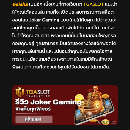
Geisha
เป็นอีกหนึ่งเกมที่ทางเว็บเรา
TGASLOT
แนะนำ
ให้คุณได้ลองเล่น เกมที่จะเปิดประสบการณ์การสล็อต
ออนไลน์ Joker Gaming แบบใหม่ให้กับคุณ ไม่ว่าคุณจะ
อยู่ที่ไหนคุณก็สามารถลงเดิมพันไปกับเกมนี้ได้ เกมที่จะ
ไม่ทำให้คุณเสียเวลาเพราะเกมนี้นั้นมีโบนัสก้อนใหญ่ที่รอ
คอยคุณอยู่ คุณสามารถเป็นเจ้าของรางวัลแจ็คพอตได้
หากคุณเล่นเกมนี้ และแน่นอนว่าคุณจะไม่พลาดโอกาส
การชนะแม้แต่เกมเดียว เพราะภายในเกมมีสัญลักษณ์
พิเศษมากมายที่จะช่วยให้คุณได้รับชัยชนะได้มากขึ้น.