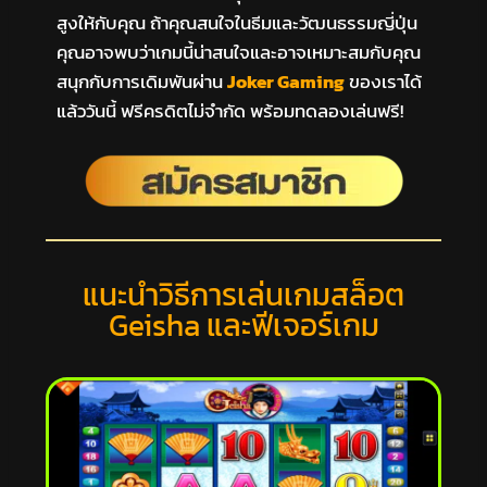
สูงให้กับคุณ ถ้าคุณสนใจในธีมและวัฒนธรรมญี่ปุ่น
คุณอาจพบว่าเกมนี้น่าสนใจและอาจเหมาะสมกับคุณ
สนุกกับการเดิมพันผ่าน
Joker Gaming
ของเราได้
แล้ววันนี้ ฟรีครดิตไม่จำกัด พร้อมทดลองเล่นฟรี!
แนะนำวิธีการเล่นเกมสล็อต
Geisha และฟีเจอร์เกม