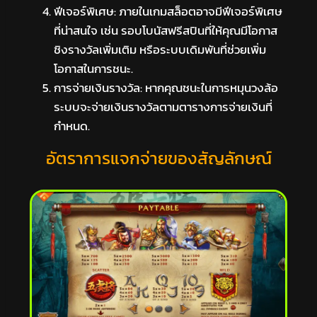
ฟีเจอร์พิเศษ: ภายในเกมสล็อตอาจมีฟีเจอร์พิเศษ
ที่น่าสนใจ เช่น รอบโบนัสฟรีสปินที่ให้คุณมีโอกาส
ชิงรางวัลเพิ่มเติม หรือระบบเดิมพันที่ช่วยเพิ่ม
โอกาสในการชนะ.
การจ่ายเงินรางวัล: หากคุณชนะในการหมุนวงล้อ
ระบบจะจ่ายเงินรางวัลตามตารางการจ่ายเงินที่
กำหนด.
อัตราการแจกจ่ายของสัญลักษณ์