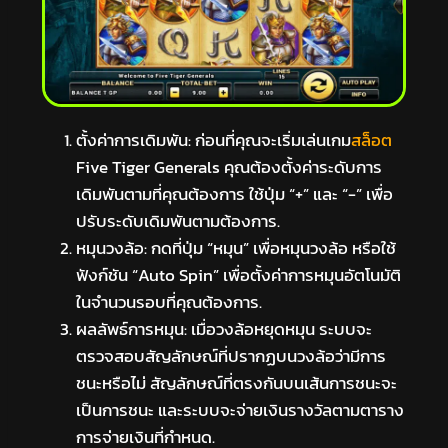
ตั้งค่าการเดิมพัน: ก่อนที่คุณจะเริ่มเล่นเกม
สล็อต
Five Tiger Generals คุณต้องตั้งค่าระดับการ
เดิมพันตามที่คุณต้องการ ใช้ปุ่ม “+” และ “-” เพื่อ
ปรับระดับเดิมพันตามต้องการ.
หมุนวงล้อ: กดที่ปุ่ม “หมุน” เพื่อหมุนวงล้อ หรือใช้
ฟังก์ชัน “Auto Spin” เพื่อตั้งค่าการหมุนอัตโนมัติ
ในจำนวนรอบที่คุณต้องการ.
ผลลัพธ์การหมุน: เมื่อวงล้อหยุดหมุน ระบบจะ
ตรวจสอบสัญลักษณ์ที่ปรากฏบนวงล้อว่ามีการ
ชนะหรือไม่ สัญลักษณ์ที่ตรงกันบนเส้นการชนะจะ
เป็นการชนะ และระบบจะจ่ายเงินรางวัลตามตาราง
การจ่ายเงินที่กำหนด.