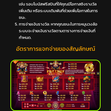
เช่น รอบโบนัสฟรีสปินที่ให้คุณมีโอกาสชิงรางวัล
เพิ่มเติม หรือระบบเดิมพันที่ช่วยเพิ่มโอกาสในการ
ชนะ.
การจ่ายเงินรางวัล: หากคุณชนะในการหมุนวงล้อ
ระบบจะจ่ายเงินรางวัลตามตารางการจ่ายเงินที่
กำหนด.
อัตราการแจกจ่ายของสัญลักษณ์