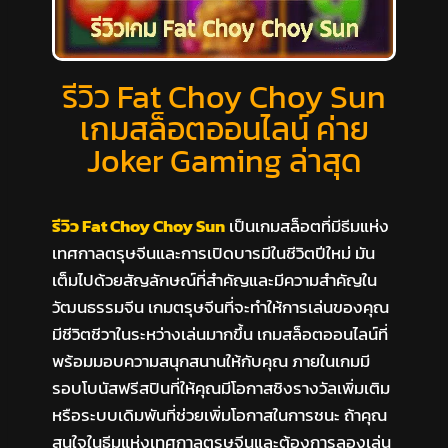
รีวิว Fat Choy Choy Sun
เกมสล็อตออนไลน์ ค่าย
Joker Gaming ล่าสุด
รีวิว Fat Choy Choy Sun
เป็นเกมสล็อตที่มีธีมแห่ง
เทศกาลตรุษจีนและการเปิดบารมีในชีวิตปีใหม่ มัน
เต็มไปด้วยสัญลักษณ์ที่สำคัญและมีความสำคัญใน
วัฒนธรรมจีน เกมตรุษจีนที่จะทำให้การเล่นของคุณ
มีชีวิตชีวาในระหว่างเล่นมากขึ้น เกมสล็อตออนไลน์ที่
พร้อมมอบความสนุกสนานให้กับคุณ ภายในเกมมี
รอบโบนัสฟรีสปินที่ให้คุณมีโอกาสชิงรางวัลเพิ่มเติม
หรือระบบเดิมพันที่ช่วยเพิ่มโอกาสในการชนะ ถ้าคุณ
สนใจในธีมแห่งเทศกาลตรุษจีนและต้องการลองเล่น