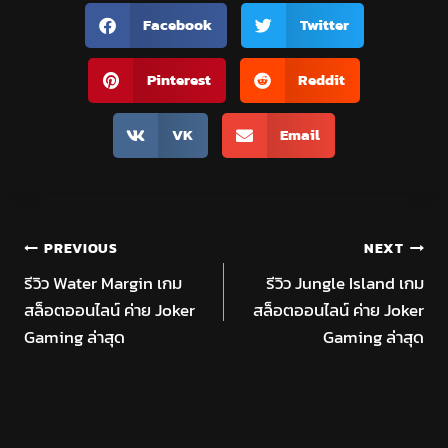
Facebook
Twitter
Pinterest
Reddit
VK
Email
PREVIOUS
NEXT
รีวิว Water Margin เกม
รีวิว Jungle Island เกม
สล็อตออนไลน์ ค่าย Joker
สล็อตออนไลน์ ค่าย Joker
Gaming ล่าสุด
Gaming ล่าสุด