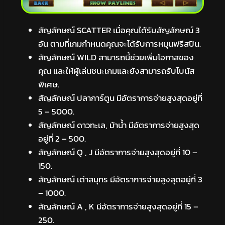
สัญลักษณ์ SCATTER เมื่อคุณได้รับสัญลักษณ์ 3
อัน ตามที่เกมกำหนดคุณจะได้รับการหมุนฟรีสปิน.
สัญลักษณ์ WILD สามารถนี้ช่วยเพิ่มโอกาสของ
คุณ และให้ผู้เล่นชนะเกมและยังสามารถรับโบนัส
พิเศษ.
สัญลักษณ์ ปลาการ์ตูน มีอัตราการจ่ายสูงสุดอยู่ที่
5 – 5000.
สัญลักษณ์ ดาวทะเล, ม้าน้ำ มีอัตราการจ่ายสูงสุด
อยู่ที่ 2 – 500.
สัญลักษณ์ Q , J มีอัตราการจ่ายสูงสุดอยู่ที่ 10 –
150.
สัญลักษณ์ เต่าสมุทร มีอัตราการจ่ายสูงสุดอยู่ที่ 3
– 1000.
สัญลักษณ์ A , K มีอัตราการจ่ายสูงสุดอยู่ที่ 15 –
250.