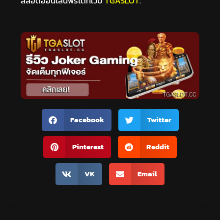
สล็อตออนไลน์ฟรีได้ที่เว็บ
TGASLOT
.
Facebook
Twitter
Pinterest
Reddit
VK
Email