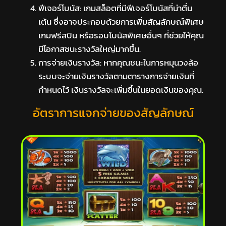
ฟีเจอร์โบนัส: เกมสล็อตที่มีฟีเจอร์โบนัสที่น่าตื่น
เต้น ซึ่งอาจประกอบด้วยการเพิ่มสัญลักษณ์พิเศษ
เกมฟรีสปิน หรือรอบโบนัสพิเศษอื่นๆ ที่ช่วยให้คุณ
มีโอกาสชนะรางวัลใหญ่มากขึ้น.
การจ่ายเงินรางวัล: หากคุณชนะในการหมุนวงล้อ
ระบบจะจ่ายเงินรางวัลตามตารางการจ่ายเงินที่
กำหนดไว้ เงินรางวัลจะเพิ่มขึ้นในยอดเงินของคุณ.
อัตราการแจกจ่ายของสัญลักษณ์