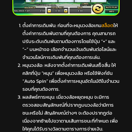
ตั้งค่าการเดิมพัน: ก่อนที่จะหมุนวงล้อเกม
สล็อต
ให้
ตั้งค่าการเดิมพันตามที่คุณต้องการ คุณสามารถ
ปรับระดับเดิมพันตามต้องการโดยใช้ปุ่ม “+” และ
“-” บนหน้าจอ เลือกจำนวนเงินเดิมพันต่อไลน์และ
จำนวนไลน์การเดิมพันที่คุณต้องการเล่น.
หมุนวงล้อ: หลังจากตั้งค่าการเดิมพันเสร็จสิ้น ให้
คลิกที่ปุ่ม “หมุน” เพื่อหมุนวงล้อ หรือใช้ฟังก์ชัน
“Auto Spin” เพื่อตั้งค่าการหมุนอัตโนมัติในจำนวน
รอบที่คุณต้องการ.
ผลลัพธ์การหมุน: เมื่อวงล้อหยุดหมุน จะมีการ
ตรวจสอบสัญลักษณ์ที่ปรากฏบนวงล้อว่ามีการ
ชนะหรือไม่ สัญลักษณ์ต่างๆ จะต้องปรากฏต่อ
เนื่องจากซ้ายไปขวาตามเส้นการชนะที่กำหนด เพื่อ
ให้คุณได้รับรางวัลตามตารางการจ่ายเงิน.