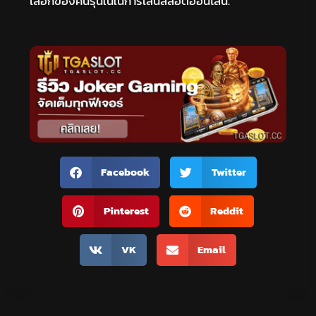
เลือกของคนรุ่นในในการเล่นสล็อตออนไลน์.
Facebook
Twitter
Pinterest
Reddit
VK
Email