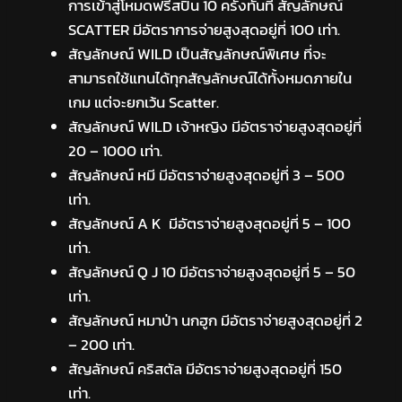
การเข้าสู่โหมดฟรีสปิน 10 ครั้งทันที สัญลักษณ์
SCATTER มีอัตราการจ่ายสูงสุดอยู่ที่ 100 เท่า.
สัญลักษณ์ WILD เป็นสัญลักษณ์พิเศษ ที่จะ
สามารถใช้แทนได้ทุกสัญลักษณ์ได้ทั้งหมดภายใน
เกม แต่จะยกเว้น Scatter.
สัญลักษณ์ WILD เจ้าหญิง มีอัตราจ่ายสูงสุดอยู่ที่
20 – 1000 เท่า.
สัญลักษณ์ หมี มีอัตราจ่ายสูงสุดอยู่ที่ 3 – 500
เท่า.
สัญลักษณ์ A K มีอัตราจ่ายสูงสุดอยู่ที่ 5 – 100
เท่า.
สัญลักษณ์ Q J 10 มีอัตราจ่ายสูงสุดอยู่ที่ 5 – 50
เท่า.
สัญลักษณ์ หมาป่า นกฮูก มีอัตราจ่ายสูงสุดอยู่ที่ 2
– 200 เท่า.
สัญลักษณ์ คริสตัล มีอัตราจ่ายสูงสุดอยู่ที่ 150
เท่า.