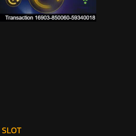
I SLOT