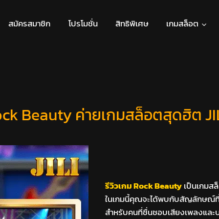
สมัครสมาชิก
โปรโมชั่น
สิทธิพิเศษ
เกมสล็อต
Rock Beauty ค่ายเกมสล็อตสุดฮิต J
รีวิวเกม Rock Beauty
เป็นเกมสล็
ในเกมนี้คุณจะได้พบกับสัญลักษณ์ที
สำหรับคนที่ชื่นชอบเสียงเพลงแ