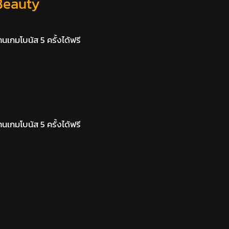
Beauty
เกมโบนัส 5 ครั้งได้ฟรี
เกมโบนัส 5 ครั้งได้ฟรี