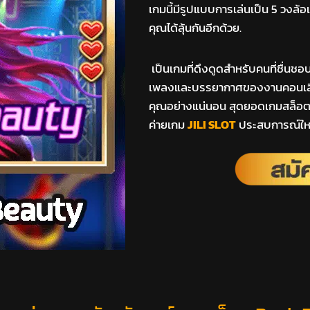
เกมนี้มีรูปแบบการเล่นเป็น 5 วงล้อ
คุณได้ลุ้นกันอีกด้วย.
เป็นเกมที่ดึงดูดสำหรับคนที่ชื่น
เพลงและบรรยากาศของงานคอนเสิร์
คุณอย่างแน่นอน สุดยอดเกมสล็อ
ค่ายเกม
JILI SLOT
ประสบการณ์ใหม