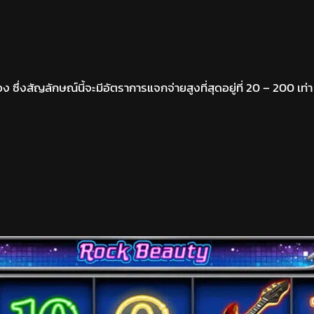
ซึ่งสัญลักษณ์นี้จะมีอัตราการแจกจ่ายสูงที่สุดอยู่ที่ 20 – 200 เท่า