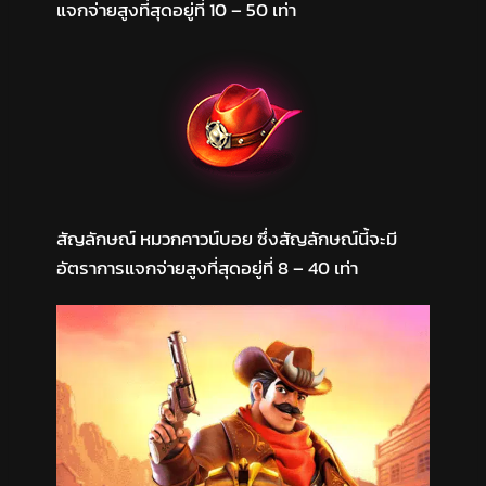
แจกจ่ายสูงที่สุดอยู่ที่ 10 – 50 เท่า
สัญลักษณ์ หมวกคาวน์บอย ซึ่งสัญลักษณ์นี้จะมี
อัตราการแจกจ่ายสูงที่สุดอยู่ที่ 8 – 40 เท่า