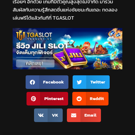
เรื่อยๆ อีกด้วย เกมที่มีตัวคูณสูงสุดไม่จำกัด มาร่วม
สัมผัสกับความรู้สึกสดชื่นแห่งชัยชนะกันเถอะ ทดลอง
เล่นฟรีได้แล้วทันทีที่ TGASLOT
Facebook
Twitter
Pinterest
Reddit
VK
Email