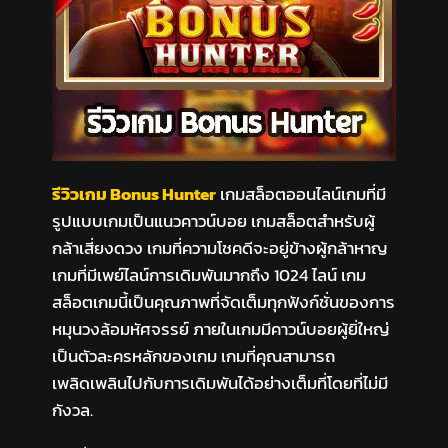
รีวิวเกม Bonus Hunter
เกมสล็อตออนไลน์เกมที่มี
รูปแบบเกมเป็นแนวคาวน์บอย เกมสล็อตสำหรับผู้
กล้าเสี่ยงดวง เกมที่ความโชคดีจะอยู่ข้างผู้กล้าหาญ
เกมที่มีเพย์ไลน์การเดิมพันมากถึง 1024 ไลน์ เกม
สล็อตเกมนี้เป็นคุณภาพที่จัดเต็มทุกฟังก์ชั่นของการ
หมุนวงล้อมหัศจรรย์ ภายในเกมมีคาวน์บอยผู้ยิ่ใหญ่
เป็นตัวละครหลักของเกม เกมที่คุณสามารถ
เพลิดเพลินไปกับการเดิมพันได้อย่างเต็มที่โดยที่ไม่มี
กังวล.