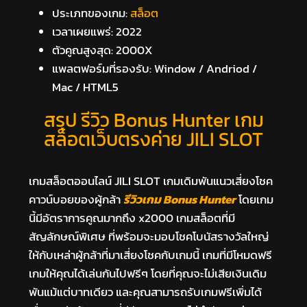
ประเภทของเกม:
สล็อต
เวลาเผยแพร่: 2022
ตัวคูณสูงสุด: 2000X
แพลตฟอร์มที่รองรับ: Window / Andriod /
Mac / HTML5
สรุป รีวิว Bonus Hunter เกม
สล็อตเว็บตรงค่าย JILI SLOT
เกมสล็อตออนไลน์ JILI SLOT เกมเดิมพันแนวเสี่ยงโชค
คาวน์บอยของผู้กล้า
รีวิวเกม Bonus Hunter
โดยเกม
นี้มีอัตราการคูณมากถึง x2000 เกมสล็อตที่มี
สัญลักษณ์พิเศษ ที่พร้อมจะมอบโชคโบนัสรางวัลใหญ่
ให้กับเหล่าผู้กล้าที่มาเสี่ยงโชคกับเกมนี้ เกมที่มีโหมดฟรี
เกมให้คุณได้เล่นกันไปฟรีๆ โดยที่คุณจะไม่เสียเงินเดิม
พันแม้แต่บาทเดียว และคุณสามารถรับเกมฟรีเพิ่มได้