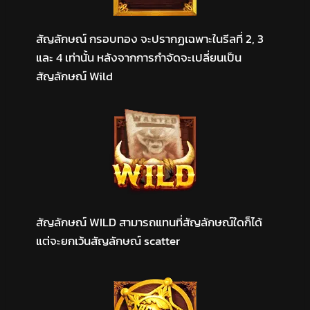
สัญลักษณ์ กรอบทอง จะปรากฏเฉพาะในรีลที่ 2, 3
และ 4 เท่านั้น หลังจากการกำจัดจะเปลี่ยนเป็น
สัญลักษณ์ Wild
สัญลักษณ์ WILD สามารถแทนที่สัญลักษณ์ใดก็ได้
แต่จะยกเว้นสัญลักษณ์ scatter