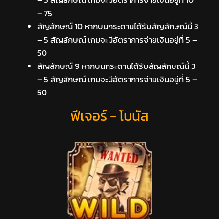
– 75
สัญลักษณ์ 10 หากบนกระดานได้รับสัญลักษณ์นี้ 3
– 5 สัญลักษณ์ เกมจะมีอัตราการจ่ายเงินอยู่ที่ 5 –
50
สัญลักษณ์ 9 หากบนกระดานได้รับสัญลักษณ์นี้ 3
– 5 สัญลักษณ์ เกมจะมีอัตราการจ่ายเงินอยู่ที่ 5 –
50
ฟีเจอร์ - โบนัส