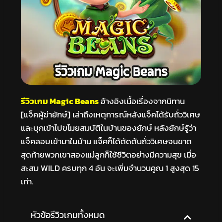
รีวิวเกม Magic Beans
อ้างอิงเนื้อเรื่องจากนิทาน
[แจ็คผู้ฆ่ายักษ์] เล่าถึงเหตุการณ์หลังแจ็คได้รับถั่ววิเศษ
และบุกเข้าไปขโมยสมบัติในบ้านของยักษ์ หลังยักษ์รู้ว่า
แจ็คลอบเข้ามาในบ้าน แจ็คก็ได้ตัดต้นถั่ววิเศษจนขาด
สุดท้ายพวกเขาสองแม่ลูกก็ใช้ชีวิตอย่างมีความสุข เมื่อ
สะสม WILD ครบทุก 4 อัน จะเพิ่มจำนวนคูณ 1 สูงสุด 15
เท่า.
หัวข้อรีวิวเกมทั้งหมด