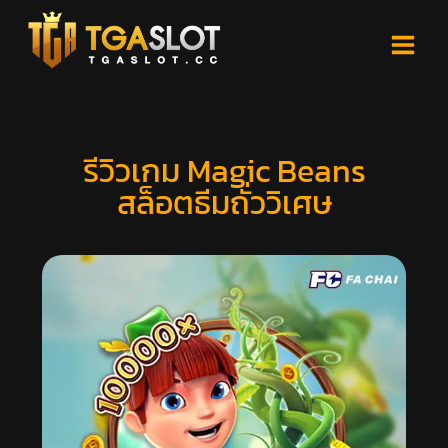
รีวิวเกม Magic Beans
สล็อตธีมถั่ววิเศษ