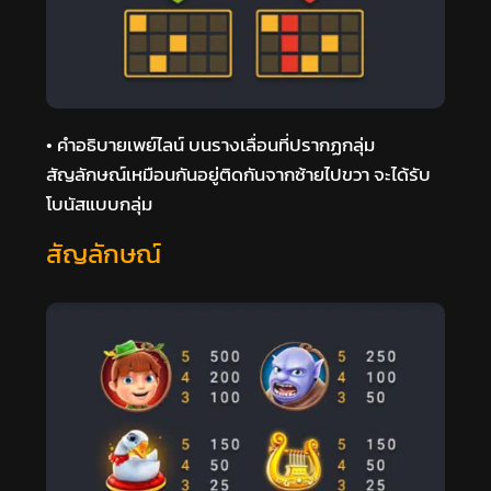
• คำอธิบายเพย์ไลน์ บนรางเลื่อนที่ปรากฏกลุ่ม
สัญลักษณ์เหมือนกันอยู่ติดกันจากซ้ายไปขวา จะได้รับ
โบนัสแบบกลุ่ม
สัญลักษณ์