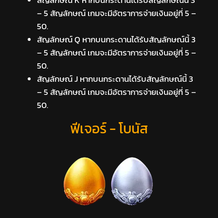
สัญลักษณ์ K หากบนกระดานได้รับสัญลักษณ์นี้ 3
– 5 สัญลักษณ์ เกมจะมีอัตราการจ่ายเงินอยู่ที่ 5 –
50.
สัญลักษณ์ Q หากบนกระดานได้รับสัญลักษณ์นี้ 3
– 5 สัญลักษณ์ เกมจะมีอัตราการจ่ายเงินอยู่ที่ 5 –
50.
สัญลักษณ์ J หากบนกระดานได้รับสัญลักษณ์นี้ 3
– 5 สัญลักษณ์ เกมจะมีอัตราการจ่ายเงินอยู่ที่ 5 –
50.
ฟีเจอร์ - โบนัส