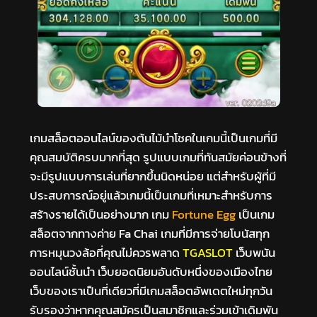
เกมสล็อตออนไลน์ของต้นไม้นำโชคในเกมนี้เป็นเกมที่มี
คุณสมบัติครบมากที่สุด รูปแบบเกมที่ทันสมัยค่อนข้างที่
จะมีรูปแบบการเล่นที่ยากขึ้นนิดหน่อย แต่สำหรับผู้ที่มี
ประสบการณ์อยู่แล้วเกมนี้เป็นเกมที่เหมาะสำหรับการ
สร้างรายได้เป็นอย่างมาก เกม
Fortune Egg
เป็นเกม
สล็อตจากทางค่าย Fa Chai เกมที่มีการจ่ายโบนัสทุก
การหมุนวงล้อที่คุณไม่ควรพลาด
TGASLOT
เว็บพนัน
ออนไลน์ชั้นนำ เว็บยอดนิยมอันดับหนึ่งของเมืองไทย
เว็บของเราเป็นที่เดียวที่มีเกมสล็อตอัพเดตใหม่ทุกวัน
รับรองว่าหากคุณสมัครเป็นสมาชิกและร่วมเข้าเดิมพัน