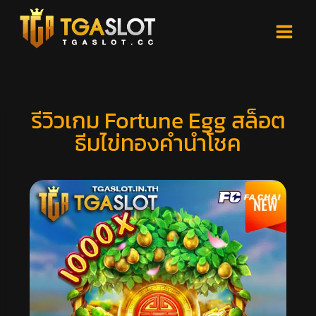
รีวิวเกม Fortune Egg สล็อต
ธีมไข่ทองคำนำโชค