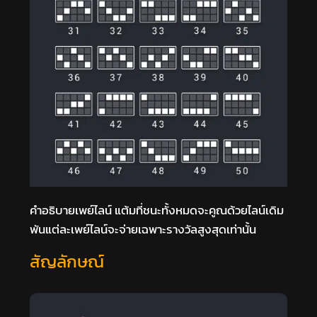
คำอธิบายเพย์ไลน์ แต้มที่ชนะทั้งหมดจะคูณด้วยไลน์เดิม
พันแต่ละเพย์ไลน์จะจ่ายเฉพาะรางวัลสูงสุดเท่านั้น
สัญลักษณ์